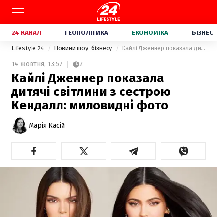
24 КАНАЛ
ГЕОПОЛІТИКА
ЕКОНОМІКА
БІЗНЕС
Lifestyle 24
Новини шоу-бізнесу
Кайлі Дженнер показала дитячі світлини з сестрою Кендалл: миловидні фото
14 жовтня,
13:57
2
Кайлі Дженнер показала
дитячі світлини з сестрою
Кендалл: миловидні фото
Марія Касій