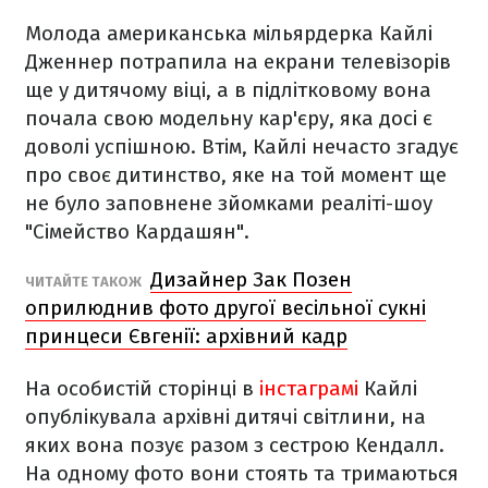
Молода американська мільярдерка Кайлі
Дженнер потрапила на екрани телевізорів
ще у дитячому віці, а в підлітковому вона
почала свою модельну кар'єру, яка досі є
доволі успішною. Втім, Кайлі нечасто згадує
про своє дитинство, яке на той момент ще
не було заповнене зйомками реаліті-шоу
"Сімейство Кардашян".
Дизайнер Зак Позен
ЧИТАЙТЕ ТАКОЖ
оприлюднив фото другої весільної сукні
принцеси Євгенії: архівний кадр
На особистій сторінці в
інстаграмі
Кайлі
опублікувала архівні дитячі світлини, на
яких вона позує разом з сестрою Кендалл.
На одному фото вони стоять та тримаються