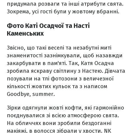
придумала розваги та інші атрибути свята.
Зокрема, усі гості були у жовтому вбранні.
Фото Каті Осадчої та Насті
Каменських
Звісно, що такі веселі та незабутні миті
знаменитості зазнімкували, щоб назавжди
закарбувати в пам'яті. Так, Катя Осадча
зробила яскраву світлину з Настею. Дівчата
позували на тлі фотозони з величезної
кількості жовтих кульок та з написом
Goodbye, summer.
Зірки одягнули жовті кофти, які гармонійно
поєднувалися зі всією атмосферою свята.
На обличчях вони зробили бездоганні
макіяжі, в волосся зібрали у хвости. NK