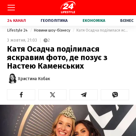
24 КАНАЛ
ГЕОПОЛІТИКА
ЕКОНОМІКА
БІЗНЕС
Lifestyle 24
Новини шоу-бізнесу
Катя Осадча поділилася яскравим фото, де позує з Настею Каменських
3 жовтня,
21:03
2
Катя Осадча поділилася
яскравим фото, де позує з
Настею Каменських
Христина Кобак