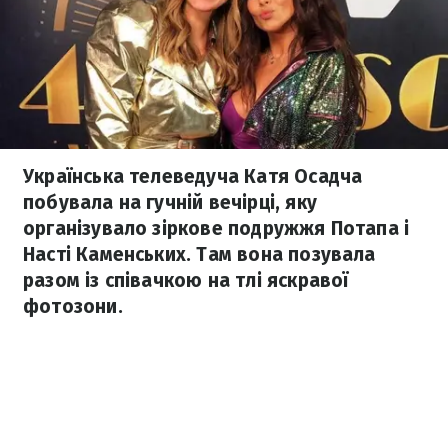
Українська телеведуча Катя Осадча
побувала на гучній вечірці, яку
організувало зіркове подружжя Потапа і
Насті Каменських. Там вона позувала
разом із співачкою на тлі яскравої
фотозони.