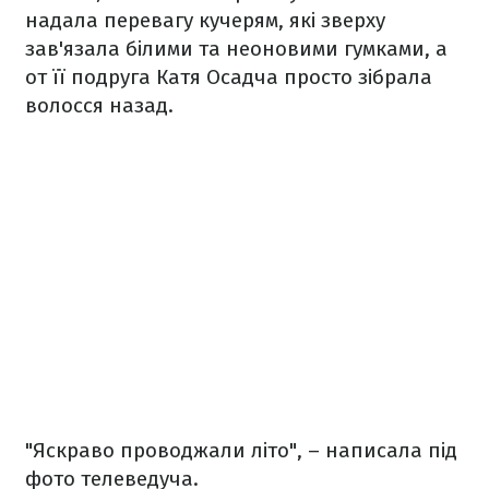
надала перевагу кучерям, які зверху
зав'язала білими та неоновими гумками, а
от її подруга Катя Осадча просто зібрала
волосся назад.
"Яскраво проводжали літо", – написала під
фото телеведуча.