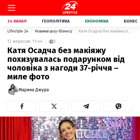
24 КАНАЛ
ГЕОПОЛІТИКА
ЕКОНОМІКА
БІЗНЕС
Lifestyle 24
Новини шоу-бізнесу
Катя Осадча без макіяжу похизувалась подарунком від чоловіка з нагоди 37-річчя – миле фото
12 вересня,
11:44
3
Катя Осадча без макіяжу
похизувалась подарунком від
чоловіка з нагоди 37-річчя –
миле фото
Марина Джура