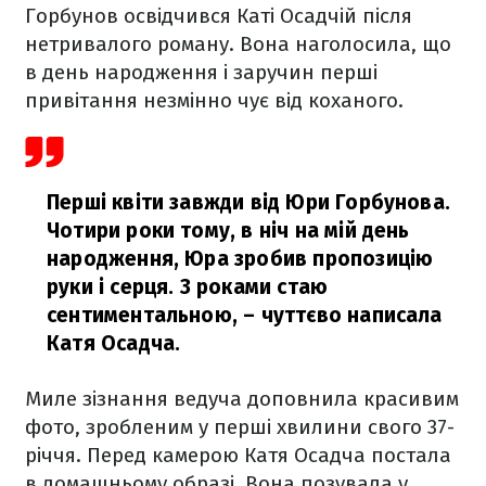
Горбунов освідчився Каті Осадчій після
нетривалого роману. Вона наголосила, що
в день народження і заручин перші
привітання незмінно чує від коханого.
Перші квіти завжди від Юри Горбунова.
Чотири роки тому, в ніч на мій день
народження, Юра зробив пропозицію
руки і серця. З роками стаю
сентиментальною,
– чуттєво написала
Катя Осадча.
Миле зізнання ведуча доповнила красивим
фото, зробленим у перші хвилини свого 37-
річчя. Перед камерою Катя Осадча постала
в домашньому образі. Вона позувала у