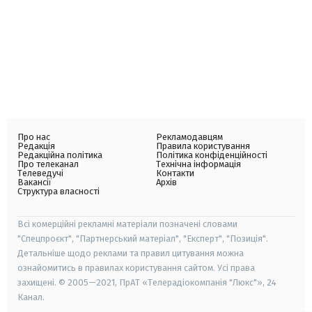
Про нас
Рекламодавцям
Редакція
Правила користування
Редакційна політика
Політика конфіденційності
Про телеканал
Технічна інформація
Телеведучі
Контакти
Вакансії
Архів
Структура власності
Всі комерційні рекламні матеріали позначені словами
"Спецпроєкт", "Партнерський матеріал", "Експерт", "Позиція".
Детальніше щодо реклами та правил цитування можна
ознайомитись в правилах користування сайтом. Усі права
захищені. © 2005—2021, ПрАТ «Телерадіокомпанія "Люкс"», 24
Канал.