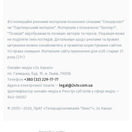
smart tv
samsung smart tv
Всі комерційні рекламні матеріали позначені словами "Спецпроєкт"
чи "Партнерський матеріал". Матеріали з позначкою "Експерт",
"Позиція" відображають позицію авторів та героїв. Редакція може
не поділяти їхніх поглядів. Детальніше щодо реклами та правил
цитування можна ознайомитись в правилах користування сайтом.
Усі права захищені.
Матеріали сайту призначені для осіб старше
21
року (21+)
Онлайн-медіа «24 Канал»
пл. Галицька, буд. 15, м. Львів, 79008
Телефон
+380 (32) 229-77-77
Адреса електронної пошти —
legal@24tv.com.ua
Ідентифікатор онлайн-медіа в Реєстрі суб'єктів у сфері медіа —
R40-06057
© 2005—2026,
ПрАТ «Телерадіокомпанія "Люкс"», 24 Канал.