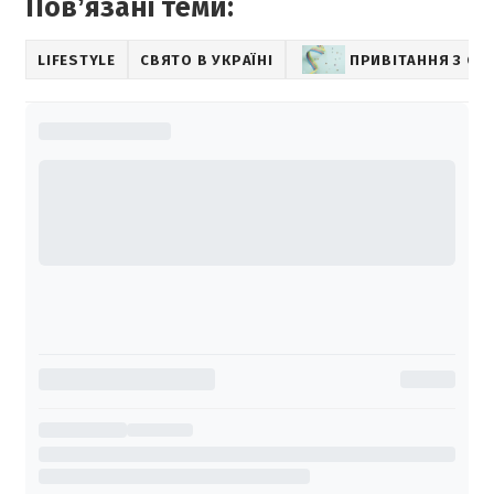
Повʼязані теми:
LIFESTYLE
СВЯТО В УКРАЇНІ
ПРИВІТАННЯ З СВ