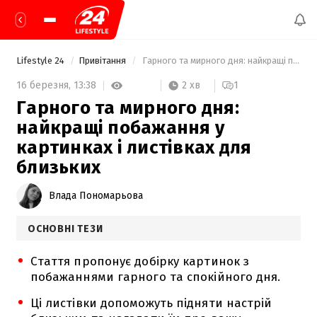
Lifestyle 24
Привітання
 Гарного та мирного дня: найкращі побажання у картинках і листівках для близьких 
2 хв
16 березня,
13:38
1
Гарного та мирного дня:
найкращі побажання у
картинках і листівках для
близьких
Влада Пономарьова
ОСНОВНІ ТЕЗИ
Стаття пропонує добірку картинок з
побажаннями гарного та спокійного дня.
Ці листівки допоможуть підняти настрій