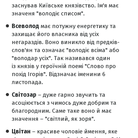
заснував Київське князівство. Ім'я має
значеня "володіє списом".
Всеволод
має потужну енергетику та
захищає його власника від усіх
негараздів. Воно виникло від предків-
слов'ян та означає "володіє всіма" або
"володар усіх". Так називався один
із князів у героїчній поемі "Слово про
похід Ігорів". Відзначає іменини 6
листопада.
Світозар
– дуже гарно звучить та
асоціюється з чимось дуже добрим та
благородним. Саме таке воно й має
значення – "світлий, як зоря".
Цвітан
– красиве чоловіе ймення, яке