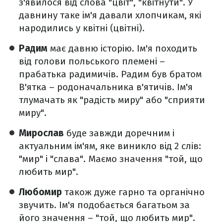
з'явилося від слова "цвіт", "квітнути". У
давнину таке ім'я давали хлопчикам, які
народились у квітні (цвітні).
Радим
має давню історію. Ім'я походить
від голови польського племені –
прабатька радимичів. Радим був братом
В'ятка – родоначальника в'ятичів. Ім'я
тлумачать як "радість миру" або "сприяти
миру".
Мирослав
буде завжди доречним і
актуальним ім'ям, яке виникло від 2 слів:
"мир" і "слава". Маємо значення "той, що
любить мир".
Любомир
також дуже гарно та органічно
звучить. Ім'я подобається багатьом за
його значення – "той, що любить мир".