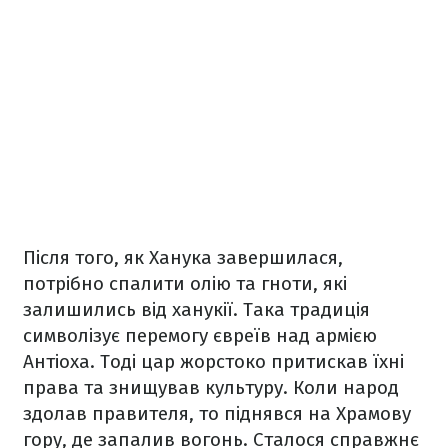
Після того, як Ханука завершилася,
потрібно спалити олію та гноти, які
залишились від ханукії. Така традиція
символізує перемогу євреїв над армією
Антіоха. Тоді цар жорстоко притискав їхні
права та знищував культуру. Коли народ
здолав правителя, то піднявся на Храмову
гору, де запалив вогонь. Сталося справжнє