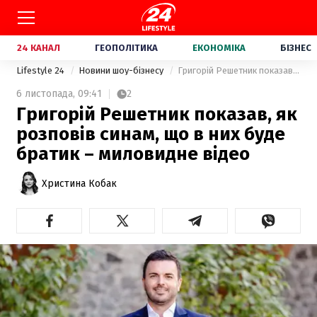
24 КАНАЛ
ГЕОПОЛІТИКА
ЕКОНОМІКА
БІЗНЕС
Lifestyle 24
Новини шоу-бізнесу
Григорій Решетник показав, як розповів синам, що в них буде братик – миловидне відео
6 листопада,
09:41
2
Григорій Решетник показав, як
розповів синам, що в них буде
братик – миловидне відео
Христина Кобак