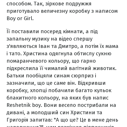
способом. Так, зіркове подружжя
приготувало величезну коробку з написом
Boy or Girl.
Її поставили посеред кімнати, а під
запальну музику на відео спершу
з'являються Іван та Дмитро, а потім їх мама
і тато. Христина одягнула обтислу сукню
помаранчевого кольору, що гарно
підкреслила її чималий вагітний животик.
Батьки пообіцяли синам сюрприз і
зазначили, що це саме він. Відкривши
коробку, хлопці побачили багато кульок
блакитного кольору, на яких був напис
Reshetnik boy. Вони весело пострибали на
дивані, а молодший син Христини та
Григорія запитав: "А що це? Це в мене день