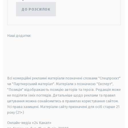
ДО РОЗСИЛОК
Наші додатки:
android
apple
smart tv
samsung smart tv
Всі комерційні рекламні матеріали позначені словами "Спецпроєкт"
чи "Партнерський матеріал". Матеріали з позначкою "Експерт",
"Позиція" відображають позицію авторів та героїв. Редакція може
не поділяти їхніх поглядів. Детальніше щодо реклами та правил
цитування можна ознайомитись в правилах користування сайтом.
Усі права захищені.
Матеріали сайту призначені для осіб старше
21
року (21+)
Онлайн-медіа «24 Канал»