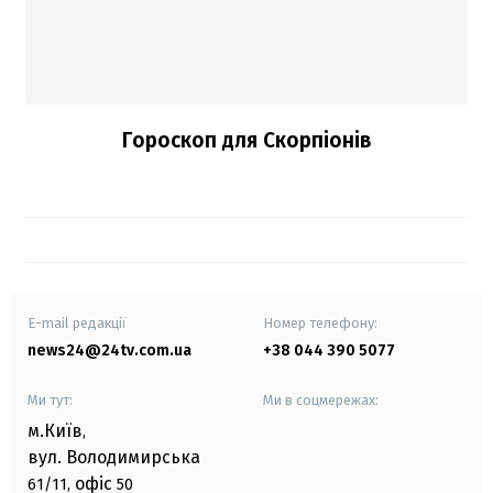
Гороскоп для Скорпіонів
E-mail редакції
Номер телефону:
news24@24tv.com.ua
+38 044 390 5077
Ми тут:
Ми в соцмережах:
м.Київ
,
вул. Володимирська
офіс
61/11,
50