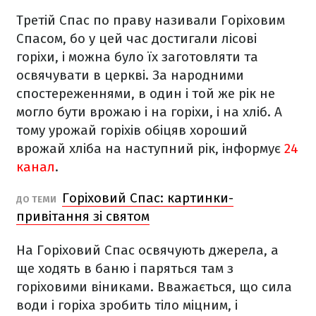
Третій Спас по праву називали Горіховим
Спасом, бо у цей час достигали лісові
горіхи, і можна було їх заготовляти та
освячувати в церкві. За народними
спостереженнями, в один і той же рік не
могло бути врожаю і на горіхи, і на хліб. А
тому урожай горіхів обіцяв хороший
врожай хліба на наступний рік, інформує
24
канал
.
Горіховий Спас: картинки-
ДО ТЕМИ
привітання зі святом
На Горіховий Спас освячують джерела, а
ще ходять в баню і паряться там з
горіховими віниками. Вважається, що сила
води і горіха зробить тіло міцним, і