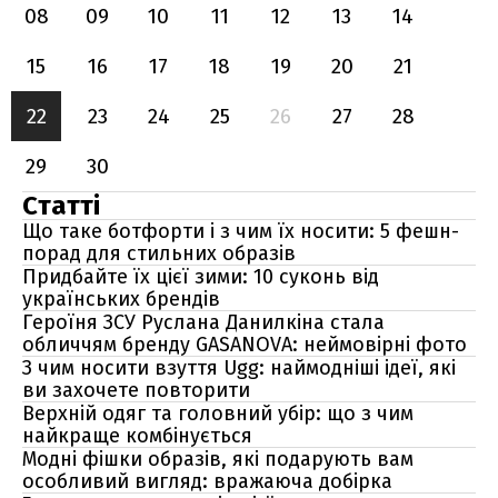
08
09
10
11
12
13
14
15
16
17
18
19
20
21
22
23
24
25
26
27
28
29
30
Статті
Що таке ботфорти і з чим їх носити: 5 фешн-
порад для стильних образів
Придбайте їх цієї зими: 10 суконь від
українських брендів
Героїня ЗСУ Руслана Данилкіна стала
обличчям бренду GASANOVA: неймовірні фото
З чим носити взуття Ugg: наймодніші ідеї, які
ви захочете повторити
Верхній одяг та головний убір: що з чим
найкраще комбінується
Модні фішки образів, які подарують вам
особливий вигляд: вражаюча добірка