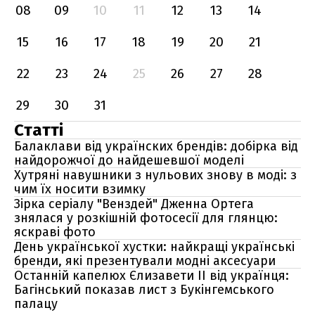
08
09
10
11
12
13
14
15
16
17
18
19
20
21
22
23
24
25
26
27
28
29
30
31
Статті
Балаклави від українских брендів: добірка від
найдорожчої до найдешевшої моделі
Хутряні навушники з нульових знову в моді: з
чим їх носити взимку
Зірка серіалу "Венздей" Дженна Ортега
знялася у розкішній фотосесії для глянцю:
яскраві фото
День української хустки: найкращі українські
бренди, які презентували модні аксесуари
Останній капелюх Єлизавети II від українця:
Багінський показав лист з Букінгемського
палацу