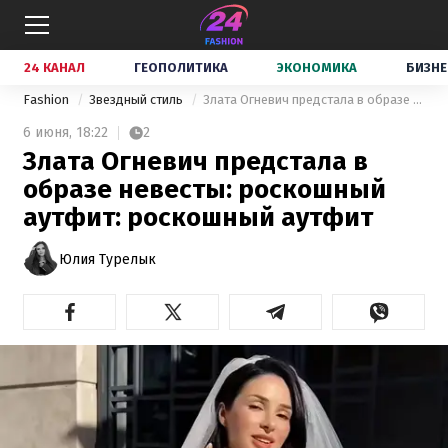
24 КАНАЛ
ГЕОПОЛИТИКА
ЭКОНОМИКА
БИЗНЕ
Fashion
Звездный стиль
Злата Огневич предстала в образе невесты: роскошный аутфит: роскошный аутфит
6 июня,
18:22
2
Злата Огневич предстала в
образе невесты: роскошный
аутфит: роскошный аутфит
Юлия Турелык