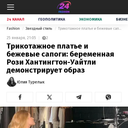
24 КАНАЛ
ГЕОПОЛИТИКА
ЭКОНОМИКА
БИЗНЕ
Fashion
Звездный стиль
Трикотажное платье и бежевые сапоги: беременная Рози Хантингтон-Уайтли демонстрирует образ
25 января,
21:05
2
Трикотажное платье и
бежевые сапоги: беременная
Рози Хантингтон-Уайтли
демонстрирует образ
Юлия Турелык