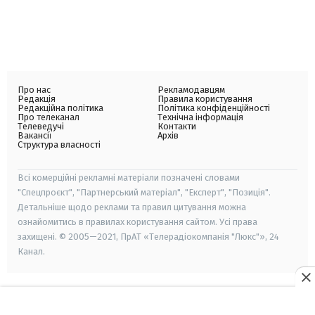
Про нас
Рекламодавцям
Редакція
Правила користування
Редакційна політика
Політика конфіденційності
Про телеканал
Технічна інформація
Телеведучі
Контакти
Вакансії
Архів
Структура власності
Всі комерційні рекламні матеріали позначені словами
"Спецпроєкт", "Партнерський матеріал", "Експерт", "Позиція".
Детальніше щодо реклами та правил цитування можна
ознайомитись в правилах користування сайтом. Усі права
захищені. © 2005—2021, ПрАТ «Телерадіокомпанія "Люкс"», 24
Канал.