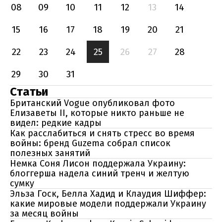
08
09
10
11
12
13
14
15
16
17
18
19
20
21
22
23
24
25
26
27
28
29
30
31
Статьи
Британский Vogue опубликовал фото
Елизаветы II, которые никто раньше не
видел: редкие кадры
Как расслабиться и снять стресс во время
войны: бренд Guzema собрал список
полезных занятий
Немка Соня Лисон поддержала Украину:
блоггерша надела синий тренч и желтую
сумку
Эльза Госк, Белла Хадид и Клаудия Шиффер:
какие мировые модели поддержали Украину
за месяц войны