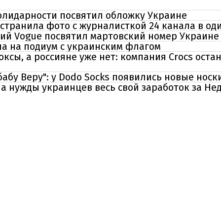
солидарности посвятил обложку Украине
странила фото с журналисткой 24 канала в о
кий Vogue посвятил мартовский номер Украине
а на подиум с украинским флагом
оксы, а россияне уже нет: компания Crocs оста
бабу Веру": у Dodo Socks появились новые носк
на нужды украинцев весь свой заработок за Н