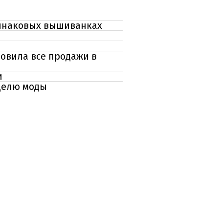
динаковых вышиванках
новила все продажи в
и
еделю моды