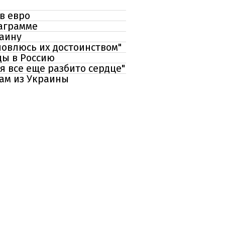
в евро
таграмме
раину
новлюсь их достоинством"
ды в Россию
я все еще разбито сердце"
ам из Украины