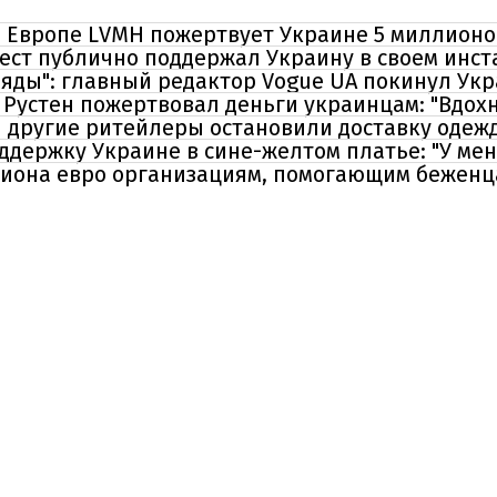
в Европе LVMH пожертвует Украине 5 миллионо
Вест публично поддержал Украину в своем инс
ряды": главный редактор Vogue UA покинул Ук
Рустен пожертвовал деньги украинцам: "Вдох
a и другие ритейлеры остановили доставку одеж
держку Украине в сине-желтом платье: "У мен
лиона евро организациям, помогающим беженц