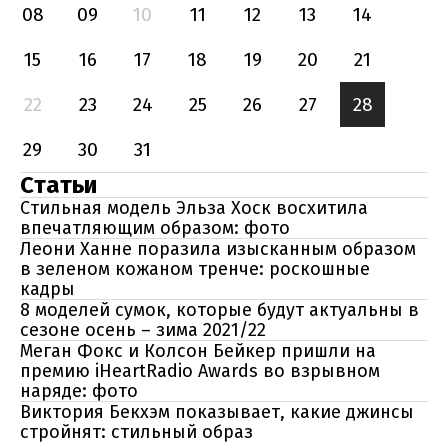
08
09
10
11
12
13
14
15
16
17
18
19
20
21
22
23
24
25
26
27
28
29
30
31
Статьи
Стильная модель Эльза Хоск восхитила
впечатляющим образом: фото
Леони Ханне поразила изысканным образом
в зеленом кожаном тренче: роскошные
кадры
8 моделей сумок, которые будут актуальны в
сезоне осень – зима 2021/22
Меган Фокс и Колсон Бейкер пришли на
премию iHeartRadio Awards во взрывном
наряде: фото
Виктория Бекхэм показывает, какие джинсы
стройнят: стильный образ