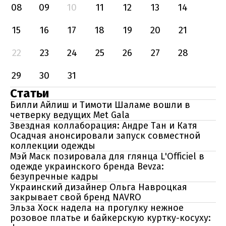
08
09
10
11
12
13
14
15
16
17
18
19
20
21
22
23
24
25
26
27
28
29
30
31
Статьи
Билли Айлиш и Тимоти Шаламе вошли в
четверку ведущих Met Gala
Звездная коллаборация: Андре Тан и Катя
Осадчая анонсировали запуск совместной
коллекции одежды
Мэй Маск позировала для глянца L'Officiel в
одежде украинского бренда Bevza:
безупречные кадры
Украинский дизайнер Ольга Навроцкая
закрывает свой бренд NAVRO
Эльза Хоск надела на прогулку нежное
розовое платье и байкерскую куртку-косуху: