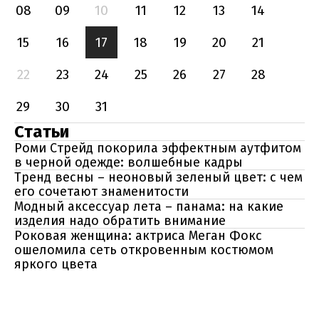
08
09
10
11
12
13
14
15
16
17
18
19
20
21
22
23
24
25
26
27
28
29
30
31
Статьи
Роми Стрейд покорила эффектным аутфитом
в черной одежде: волшебные кадры
Тренд весны – неоновый зеленый цвет: с чем
его сочетают знаменитости
Модный аксессуар лета – панама: на какие
изделия надо обратить внимание
Роковая женщина: актриса Меган Фокс
ошеломила сеть откровенным костюмом
яркого цвета