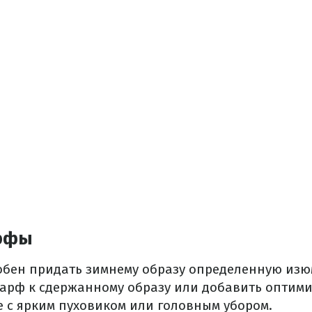
рфы
бен придать зимнему образу определенную изю
арф к сдержанному образу или добавить оптими
е с ярким пуховиком или головным убором.