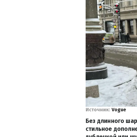
Источник:
Vogue
Без длинного ша
стильное дополне
дубленкой или шу