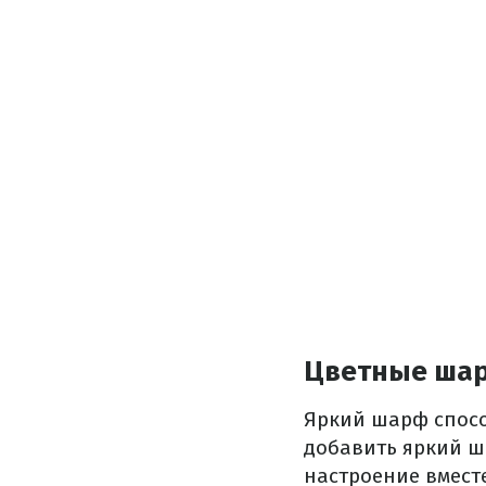
Цветные ша
Яркий шарф спосо
добавить яркий ш
настроение вмест