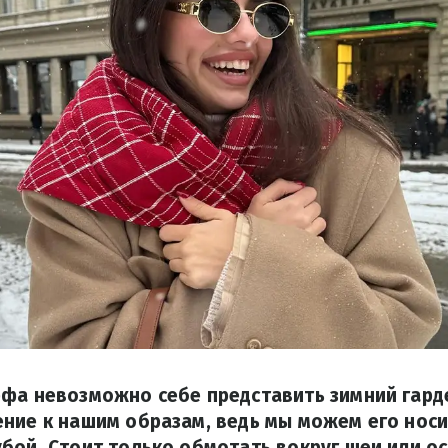
рфа невозможно себе представить зимний гард
ние к нашим образам, ведь мы можем его носи
бой. Стоит только обмотать вокруг шеи или ос