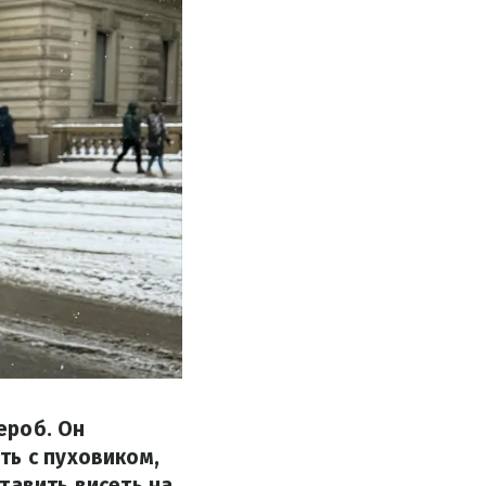
ероб. Он
ть с пуховиком,
тавить висеть на