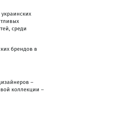
т украинских
нтливых
тей, среди
ских брендов в
дизайнеров –
овой коллекции –