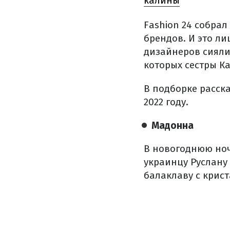
калины
Fashion 24 собра
брендов. И это л
дизайнеров сияли
которых сестры К
В подборке расск
2022 году.
Мадонна
В новогоднюю ноч
украинцу Руслану
балаклаву с крис