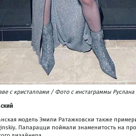
ве с кристаллами / Фото с инстаграммы Руслана
ский
анская модель Эмили Ратажковски также пример
inskiy. Папарацци поймали знаменитость на про
кого дизайнера.