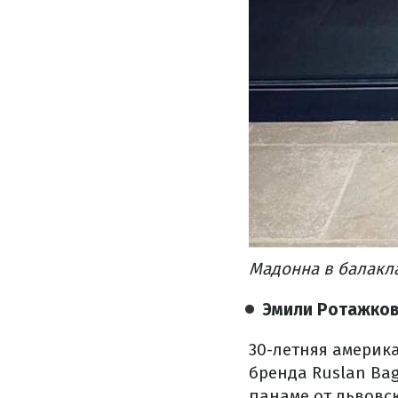
Мадонна в балакла
Эмили Ротажков
30-летняя америк
бренда Ruslan Bag
панаме от львовс