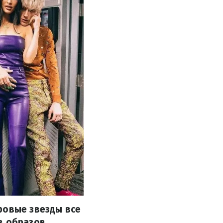
ровые звезды все
в образов