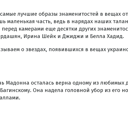
л самые лучшие образы знаменитостей в вещах о
ишь маленькая часть, ведь в нарядах наших тала
 перед камерами еще десятки других знаменитос
ардашян, Ирина Шейк и Джиджи и Белла Хадид.
азываем о звездах, появившихся в вещах украин
ь Мадонна осталась верна одному из любимых 
 Багинскому. Она надела головной убор из его н
таллами.