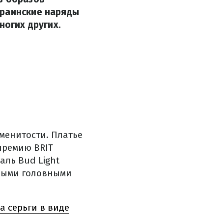
краинские наряды
ногих других.
менитости. Платье
премию BRIT
аль Bud Light
овыми головными
а серьги в виде