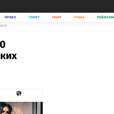
ПРАВО
СПОРТ
FIGHT
УЧЕБА
ЛАЙФХАК
ендов
10
ских