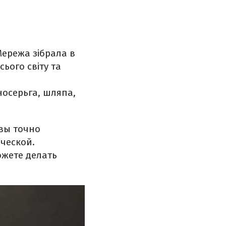
ережа зібрала в
сього світу та
осерьга, шляпа,
вы точно
ческой.
ожете делать