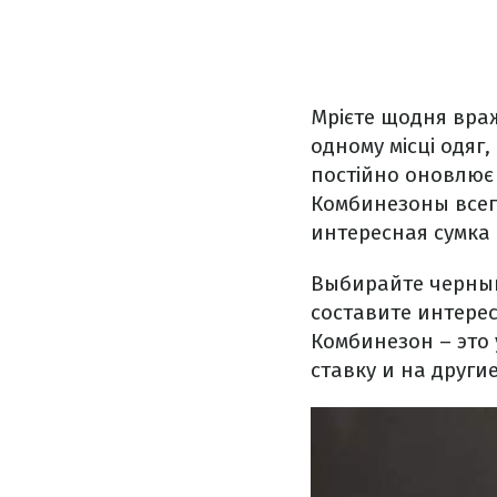
Мрієте щодня вра
одному місці одяг,
постійно оновлює
Комбинезоны всег
интересная сумка
Выбирайте черный
составите интере
Комбинезон – это
ставку и на другие