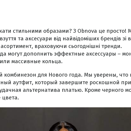
жати стильними образами? З Obnova це просто! М
 взуття та аксесуари від найвідоміших брендів зі в
 асортимент, враховуючи сьогоднішні тренди.
да могут дополнить эффектные аксессуары – мон
 или массивные кольца.
 комбинезон для Нового года. Мы уверены, что 
сный аутфит, который завершите роскошной при
 удачная альтернатива платью. Кроме черного м
 цвета.