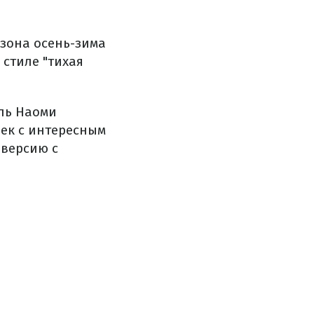
зона осень-зима
стиле "тихая
ль Наоми
лек с интересным
 версию с