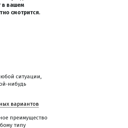
т в вашем
тно смотрится.
 любой ситуации,
кой-нибудь
ьных вариантов
ное преимущество
юбому типу