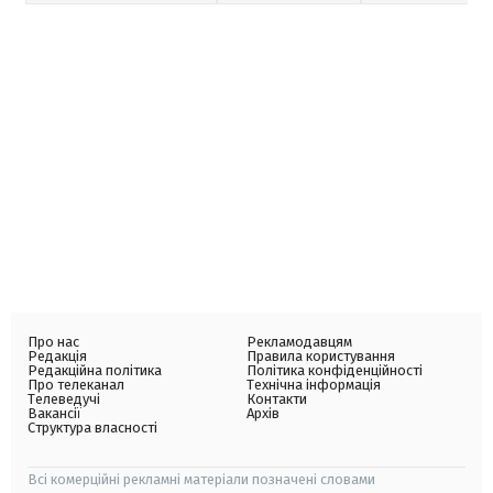
Про нас
Рекламодавцям
Редакція
Правила користування
Редакційна політика
Політика конфіденційності
Про телеканал
Технічна інформація
Телеведучі
Контакти
Вакансії
Архів
Структура власності
Всі комерційні рекламні матеріали позначені словами