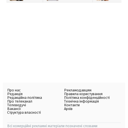
Про нас
Рекламодавцям
Редакція
Правила користування
Редакційна політика
Політика конфіденційності
Про телеканал
Технічна інформація
Телеведучі
Контакти
Вакансії
Архів
Структура власності
Всі комерційні рекламні матеріали позначені словами