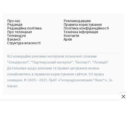
Про нас
Рекламодавцям
Редакція
Правила користування
Редакційна політика
Політика конфіденційності
Про телеканал
Технічна інформація
Телеведучі
Контакти
Вакансії
Архів
Структура власності
Всі комерційні рекламні матеріали позначені словами
"Спецпроєкт", "Партнерський матеріал", "Експерт", "Позиція".
Детальніше щодо реклами та правил цитування можна
ознайомитись в правилах користування сайтом. Усі права
захищені. © 2005—2021, ПрАТ «Телерадіокомпанія "Люкс"», 24
Канал.