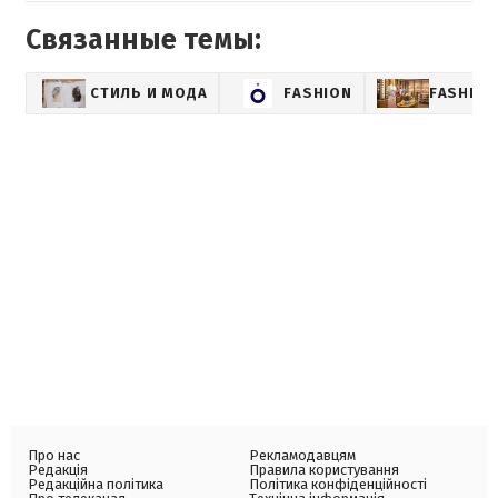
Связанные темы:
СТИЛЬ И МОДА
FASHION
FASHIO
Про нас
Рекламодавцям
Редакція
Правила користування
Редакційна політика
Політика конфіденційності