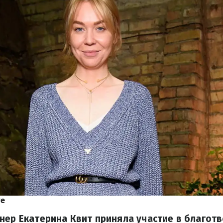
re
нер Екатерина Квит приняла участие в благот