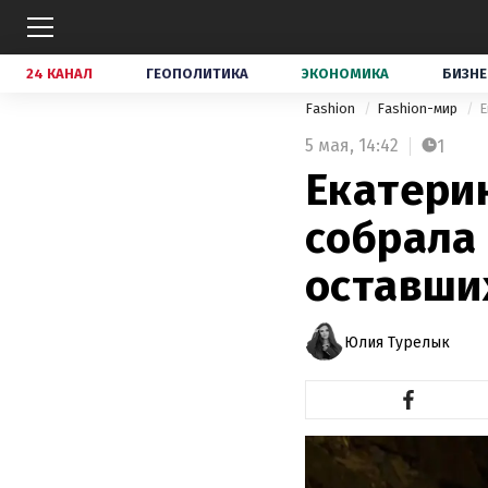
24 КАНАЛ
ГЕОПОЛИТИКА
ЭКОНОМИКА
БИЗНЕ
Fashion
Fashion-мир
Е
5 мая,
14:42
1
Екатери
собрала 
оставши
Юлия Турелык