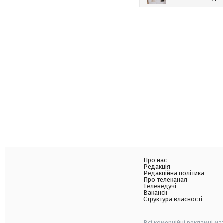
Про нас
Редакція
Редакційна політика
Про телеканал
Телеведучі
Вакансії
Структура власності
Всі комерційні рекламні ма