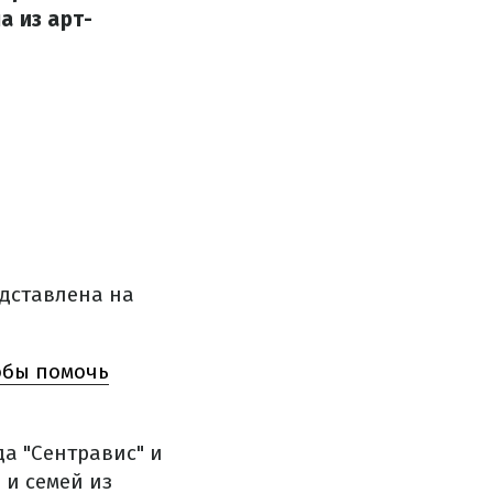
а из арт-
едставлена на
обы помочь
а "Сентравис" и
 и семей из