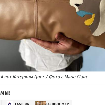
 лот Катерины Цвет / Фото с Marie Claire
емы:
FASHION
FASHION-МИР