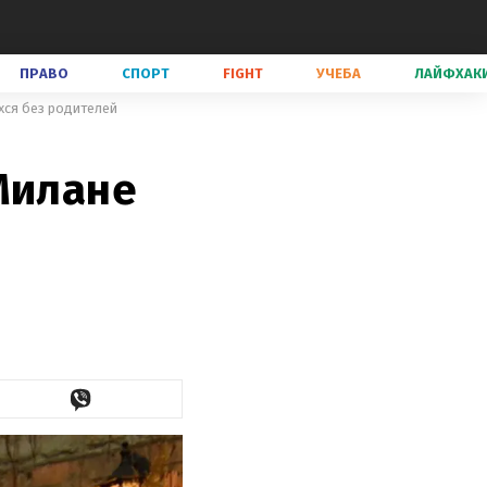
ПРАВО
СПОРТ
FIGHT
УЧЕБА
ЛАЙФХАК
хся без родителей
Милане