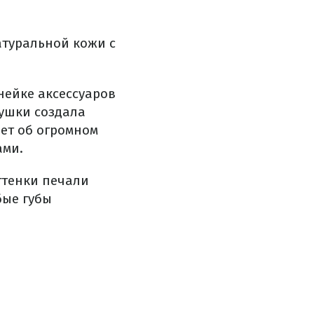
атуральной кожи с
нейке аксессуаров
душки создала
ет об огромном
ами.
ттенки печали
бые губы