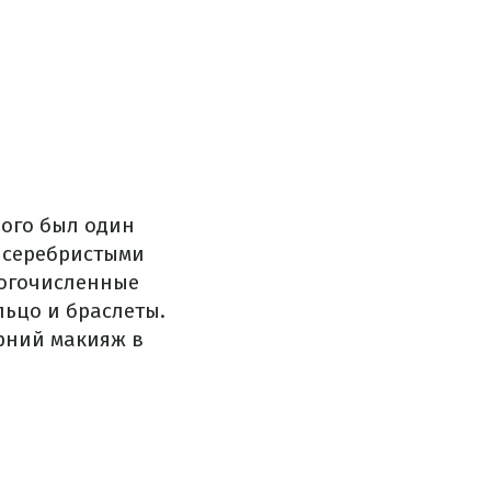
рого был один
с серебристыми
огочисленные
льцо и браслеты.
ерний макияж в