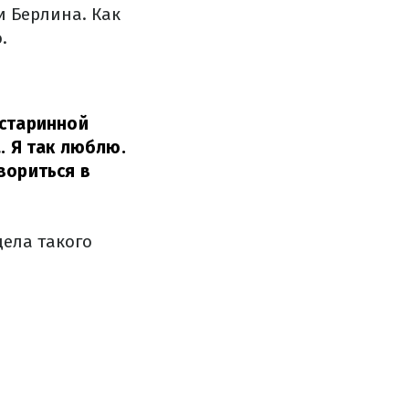
и Берлина. Как
.
 старинной
. Я так люблю.
вориться в
дела такого