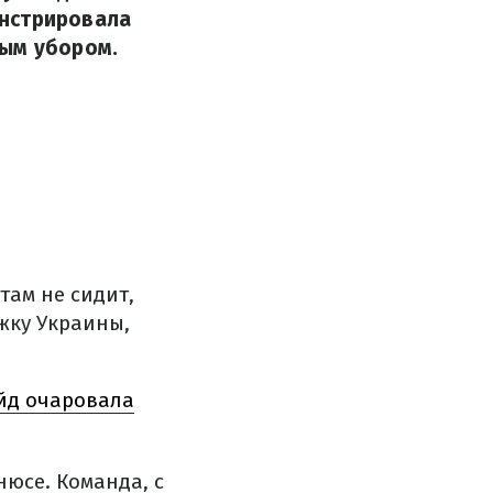
онстрировала
ным убором.
там не сидит,
жку Украины,
рейд очаровала
юсе. Команда, с