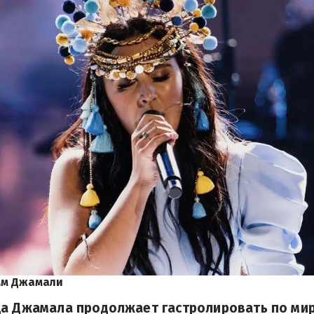
мм Джамали
а Джамала продолжает гастролировать по миру