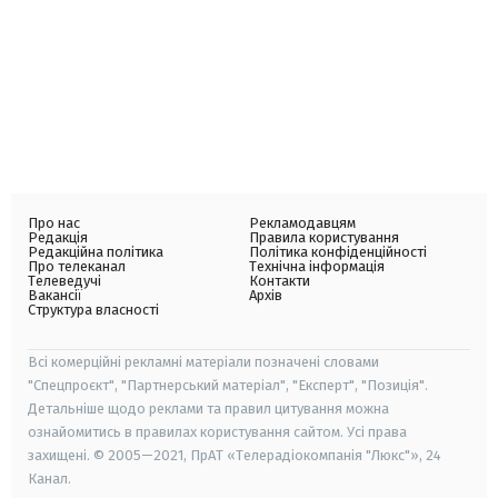
Про нас
Рекламодавцям
Редакція
Правила користування
Редакційна політика
Політика конфіденційності
Про телеканал
Технічна інформація
Телеведучі
Контакти
Вакансії
Архів
Структура власності
Всі комерційні рекламні матеріали позначені словами
"Спецпроєкт", "Партнерський матеріал", "Експерт", "Позиція".
Детальніше щодо реклами та правил цитування можна
ознайомитись в правилах користування сайтом. Усі права
захищені. © 2005—2021, ПрАТ «Телерадіокомпанія "Люкс"», 24
Канал.