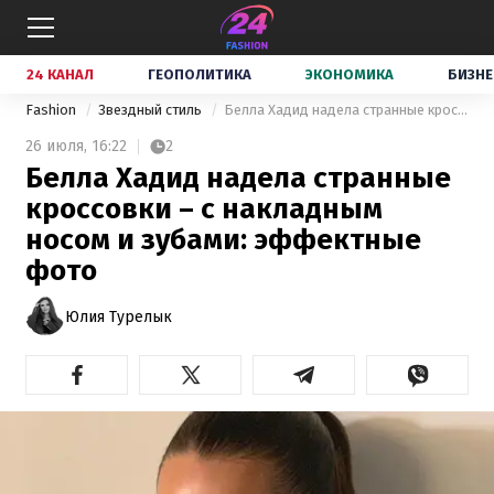
24 КАНАЛ
ГЕОПОЛИТИКА
ЭКОНОМИКА
БИЗНЕ
Fashion
Звездный стиль
Белла Хадид надела странные кроссовки – с накладным носом и зубами: эффектные фото
26 июля,
16:22
2
Белла Хадид надела странные
кроссовки – с накладным
носом и зубами: эффектные
фото
Юлия Турелык