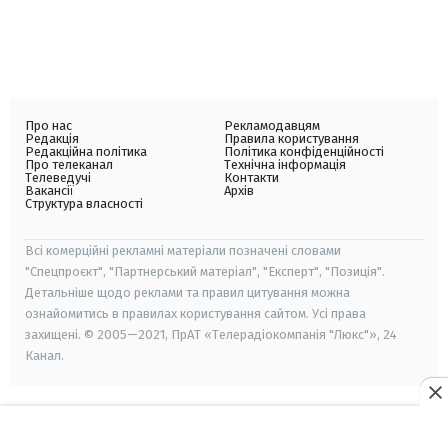
Про нас
Рекламодавцям
Редакція
Правила користування
Редакційна політика
Політика конфіденційності
Про телеканал
Технічна інформація
Телеведучі
Контакти
Вакансії
Архів
Структура власності
Всі комерційні рекламні матеріали позначені словами
"Спецпроєкт", "Партнерський матеріал", "Експерт", "Позиція".
Детальніше щодо реклами та правил цитування можна
ознайомитись в правилах користування сайтом. Усі права
захищені. © 2005—2021, ПрАТ «Телерадіокомпанія "Люкс"», 24
Канал.