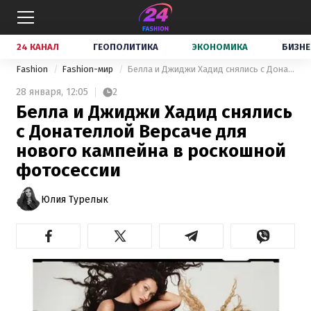
24 КАНАЛ
ГЕОПОЛИТИКА
ЭКОНОМИКА
БИЗНЕ
Fashion
Fashion-мир
Белла и Джиджи Хадид снялись с Донателлой Версаче для нового кампейна в роскошной фотосессии
28 января,
12:05
2
Белла и Джиджи Хадид снялись
с Донателлой Версаче для
нового кампейна в роскошной
фотосессии
Юлия Турелык