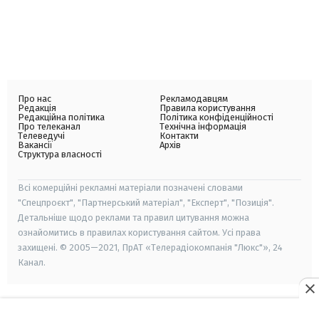
Про нас
Рекламодавцям
Редакція
Правила користування
Редакційна політика
Політика конфіденційності
Про телеканал
Технічна інформація
Телеведучі
Контакти
Вакансії
Архів
Структура власності
Всі комерційні рекламні матеріали позначені словами
"Спецпроєкт", "Партнерський матеріал", "Експерт", "Позиція".
Детальніше щодо реклами та правил цитування можна
ознайомитись в правилах користування сайтом. Усі права
захищені. © 2005—2021, ПрАТ «Телерадіокомпанія "Люкс"», 24
Канал.