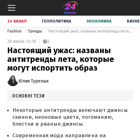
24 КАНАЛ
ГЕОПОЛИТИКА
ЭКОНОМИКА
БИЗНЕ
Fashion
Тренды
Настоящий ужас: названы антитренды лета, которые могут испортить образ
20 июня,
14:16
2
Настоящий ужас: названы
антитренды лета, которые
могут испортить образ
Юлия Турелык
ОСНОВНІ ТЕЗИ
Некоторые антитренды включают джинсы
скинни, неоновые цвета, логоманию,
блестки и рваные джинсы.
Современная мода направлена на