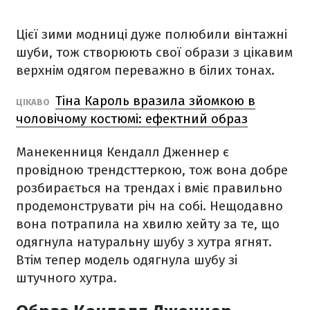
Цієї зими модниці дуже полюбили вінтажні
шуби, тож створюють свої образи з цікавим
верхнім одягом переважно в білих тонах.
Тіна Кароль вразила зйомкою в
ЦІКАВО
чоловічому костюмі: ефектний образ
Манекенниця Кендалл Дженнер є
провідною трендсттеркою, тож вона добре
розбирається на трендах і вміє правильно
продемонструвати річ на собі. Нещодавно
вона потрапила
на хвилю хейту
за те, що
одягнула натуральну шубу з хутра ягнят.
Втім тепер модель одягнула шубу зі
штучного хутра.