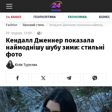
24 КАНАЛ
ГЕОПОЛІТИКА
ЕКОНОМІКА
БІЗНЕС
Fashion
Зірковий стиль
Кендалл Дженнер показала наймоднішу шубу зими: стильні фото
29 грудня,
13:00
2
Кендалл Дженнер показала
наймоднішу шубу зими: стильні
фото
Юлія Турелик