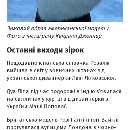
Зимовий образ американської моделі /
Фото з інстаграму Кендалл Дженнер
Останні виходи зірок
Нещодавно іспанська співачка
Розалія
вийшла в світ у вовняних штанах від
української дизайнерки Лілії Літковської.
Дуа Ліпа під час подорожі в Індію з’явилася
на світлинах
у куртці
від дизайнерки з
України Маші Попової.
Британська модель
Розі Гантінгтон-Вайтлі
прогулялася вулицями Лондона в чорно-