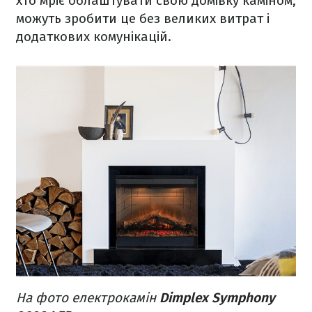
хто мріє облаштувати свою домівку каміном,
можуть зробити це без великих витрат і
додаткових комунікацій.
На фото електрокамін
Dimplex Symphony