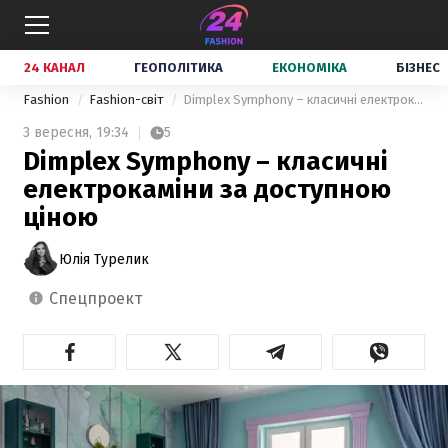
24 КАНАЛ
ГЕОПОЛІТИКА
ЕКОНОМІКА
БІЗНЕС
Fashion
Fashion-світ
Dimplex Symphony – класичні електрокаміни за доступною ціною
3 вересня,
19:34
5
Dimplex Symphony – класичні
електрокаміни за доступною
ціною
Юлія Турелик
спецпроект