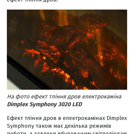
На фото ефект тління дров електрокаміна
Dimplex Symphony 3020 LED
Ефект тління дров в електрокамінах Dimplex
Symphony також має декілька режимів
роботи, а завдяки вбудованим світлодіодам