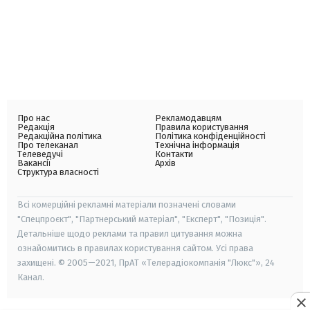
Про нас
Рекламодавцям
Редакція
Правила користування
Редакційна політика
Політика конфіденційності
Про телеканал
Технічна інформація
Телеведучі
Контакти
Вакансії
Архів
Структура власності
Всі комерційні рекламні матеріали позначені словами
"Спецпроєкт", "Партнерський матеріал", "Експерт", "Позиція".
Детальніше щодо реклами та правил цитування можна
ознайомитись в правилах користування сайтом. Усі права
захищені. © 2005—2021, ПрАТ «Телерадіокомпанія "Люкс"», 24
Канал.