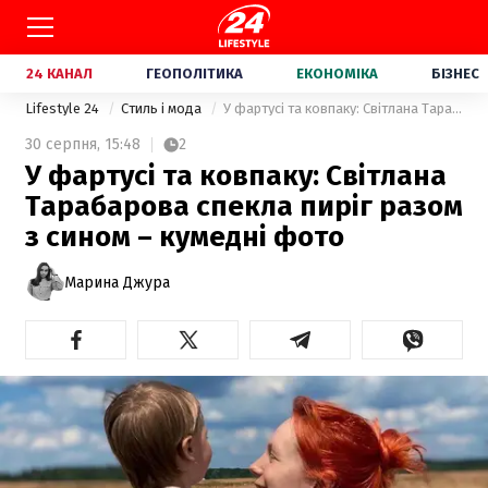
24 КАНАЛ
ГЕОПОЛІТИКА
ЕКОНОМІКА
БІЗНЕС
Lifestyle 24
Стиль і мода
У фартусі та ковпаку: Світлана Тарабарова спекла пиріг разом з сином – кумедні фото
30 серпня,
15:48
2
У фартусі та ковпаку: Світлана
Тарабарова спекла пиріг разом
з сином – кумедні фото
Марина Джура