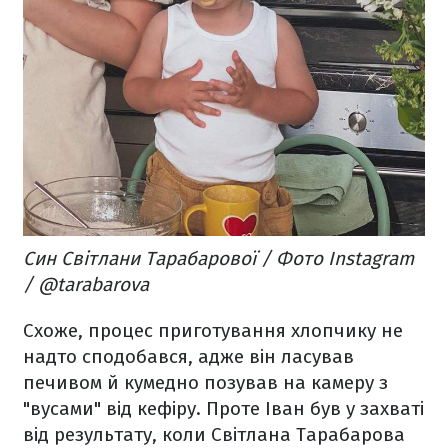
Син Світлани Тарабарової / Фото Instagram
/ @tarabarova
Схоже, процес приготування хлопчику не
надто сподобався, адже він ласував
печивом й кумедно позував на камеру з
"вусами" від кефіру. Проте Іван був у захваті
від результату, коли Світлана Тарабарова