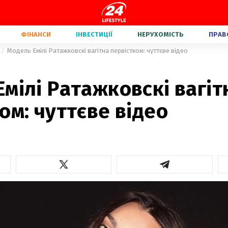
ФІНАНСИ
ІНВЕСТИЦІЇ
НЕРУХОМІСТЬ
ПРАВ
Модель Емілі Ратажковскі вагітна первістком: чуттєве відео
мілі Ратажковскі вагіт
ом: чуттєве відео