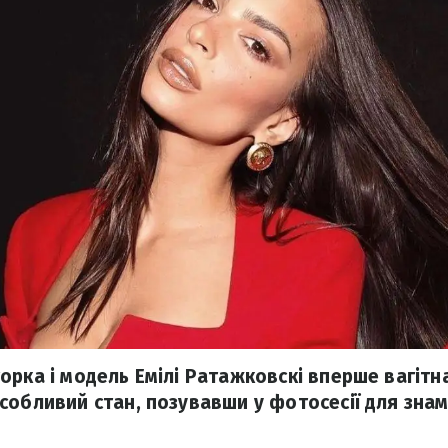
рка і модель Емілі Ратажковскі вперше вагітна
собливий стан, позувавши у фотосесії для зна