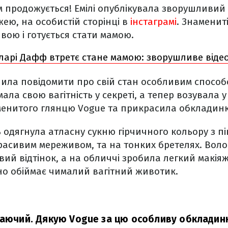
м продожується! Емілі опублікувала зворушливий
жею, на особистій сторінці в
інстаграмі
. Знаменит
ою і готується стати мамою.
іларі Дафф втретє стане мамою: зворушливе віде
шила повідомити про свій стан особливим способ
ла свою вагітність у секреті, а тепер возувала у
менитого глянцю Vogue та прикрасила обкладинк
одягнула атласну сукню гірчичного кольору з пі
асивим мереживом, та на тонких бретелях. Воло
ий відтінок, а на обличчі зробила легкий макіяж.
жно обіймає чималий вагітний животик.
таючий. Дякую Vogue за цю особливу обкладинк