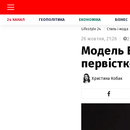
24 КАНАЛ
ГЕОПОЛІТИКА
ЕКОНОМІКА
БІЗНЕС
Lifestyle 24
Стиль і мода
26 жовтня,
21:26
2
Модель Е
первістк
Христина Кобак