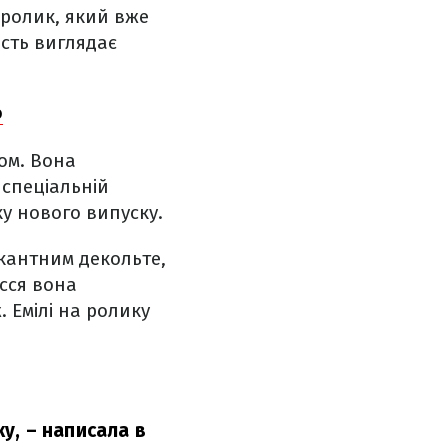
 ролик, який вже
ість виглядає
о
ом. Вона
 спеціальній
у нового випуску.
кантним декольте,
сся вона
 Емілі на ролику
у,
– написала в