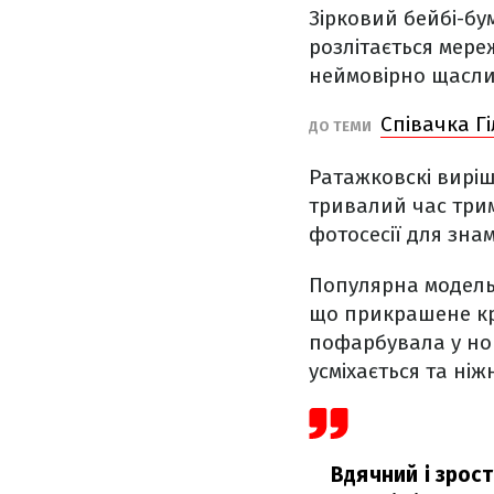
Зірковий бейбі-бу
розлітається мере
неймовірно щаслив
Співачка Г
ДО ТЕМИ
Ратажковскі вирі
тривалий час трима
фотосесії для зна
Популярна модель 
що прикрашене кр
пофарбувала у нов
усміхається та ні
Вдячний і зрос