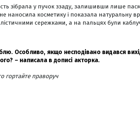
сть зібрала у пучок ззаду, залишивши лише пасм
не наносила косметику і показала натуральну вр
лістичними сережками, а на пальцях були каблу
юблю. Особливо, якщо несподівано видався вихі
вого?
– написала в дописі акторка.
о гортайте праворуч