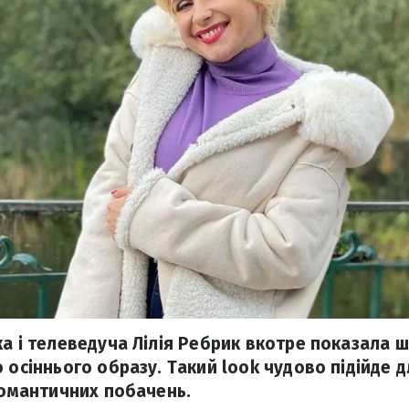
ка і телеведуча Лілія Ребрик вкотре показала
о осіннього образу. Такий look чудово підійде 
 романтичних побачень.