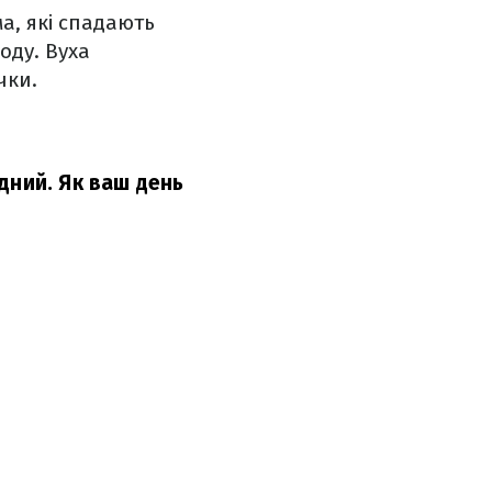
а, які спадають
оду. Вуха
чки.
дний. Як ваш день