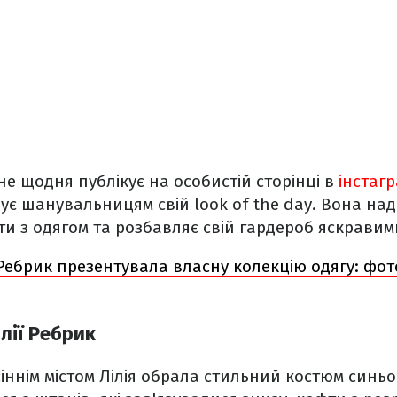
не щодня публікує на особистій сторінці в
інстагр
зує шанувальницям свій look of the day. Вона на
ти з одягом та розбавляє свій гардероб яскравим
 Ребрик презентувала власну колекцію одягу: фо
ілії Ребрик
іннім містом Лілія обрала стильний костюм синьо