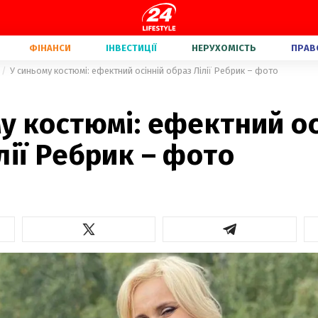
ФІНАНСИ
ІНВЕСТИЦІЇ
НЕРУХОМІСТЬ
ПРАВ
У синьому костюмі: ефектний осінній образ Лілії Ребрик – фото
у костюмі: ефектний ос
лії Ребрик – фото