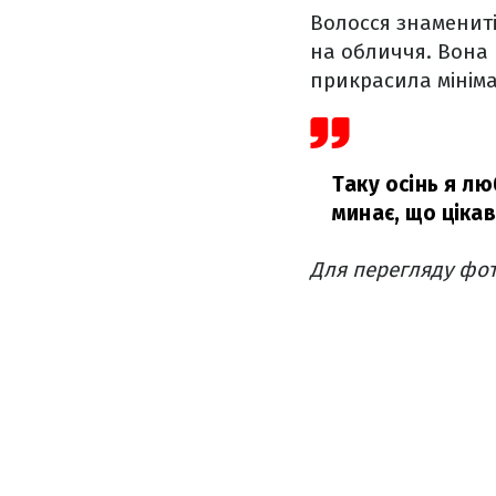
Волосся знамениті
на обличчя. Вона 
прикрасила мініма
Таку осінь я л
минає, що ціка
Для перегляду фот