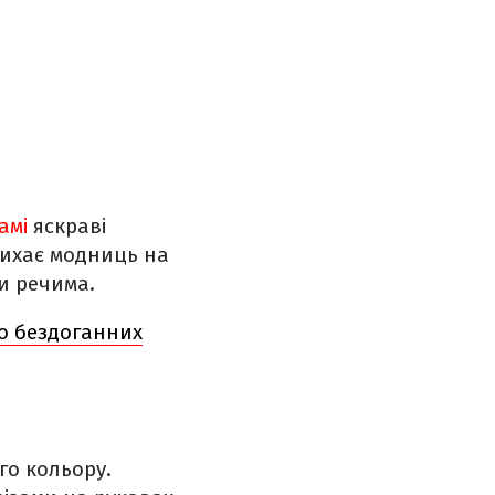
амі
яскраві
дихає модниць на
и речима.
то бездоганних
го кольору.