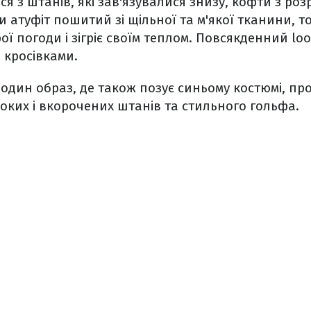
я з штанів, які зав'язувалися знизу, кофти з роз
и атуфіт пошитий зі щільної та м'якої тканини, т
ої погоди і зігріє своїм теплом. Повсякденний lo
 кросівками.
 один образ, де також позує синьому костюмі, про
оких і вкорочених штанів та стильного гольфа.