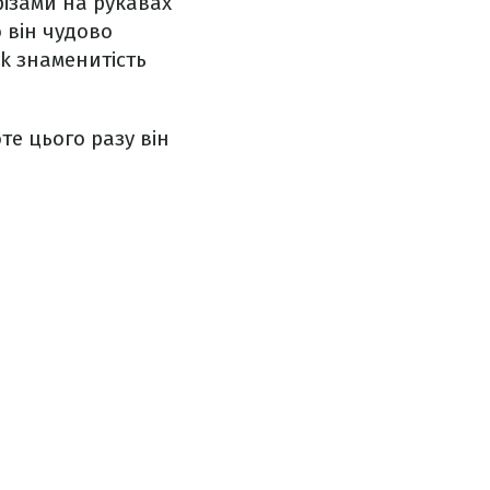
різами на рукавах
о він чудово
ok знаменитість
те цього разу він