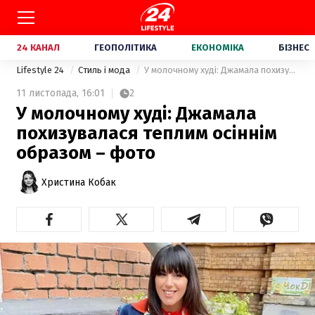
24 КАНАЛ
ГЕОПОЛІТИКА
ЕКОНОМІКА
БІЗНЕС
Lifestyle 24
Стиль і мода
У молочному худі: Джамала похизувалася теплим осіннім образом – фото
11 листопада,
16:01
2
У молочному худі: Джамала
похизувалася теплим осіннім
образом – фото
Христина Кобак