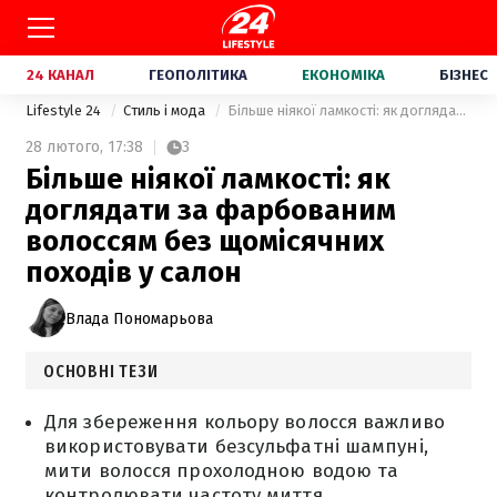
24 КАНАЛ
ГЕОПОЛІТИКА
ЕКОНОМІКА
БІЗНЕС
Lifestyle 24
Стиль і мода
Більше ніякої ламкості: як доглядати за фарбованим волоссям без щомісячних походів у салон
28 лютого,
17:38
3
Більше ніякої ламкості: як
доглядати за фарбованим
волоссям без щомісячних
походів у салон
Влада Пономарьова
ОСНОВНІ ТЕЗИ
Для збереження кольору волосся важливо
використовувати безсульфатні шампуні,
мити волосся прохолодною водою та
контролювати частоту миття.