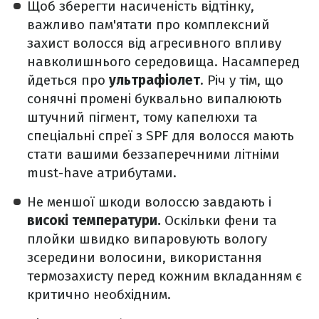
Щоб зберегти насиченість відтінку,
важливо пам'ятати про комплексний
захист волосся від агресивного впливу
навколишнього середовища. Насамперед
йдеться про
ультрафіолет
. Річ у тім, що
сонячні промені буквально випалюють
штучний пігмент, тому капелюхи та
спеціальні спреї з SPF для волосся мають
стати вашими беззаперечними літніми
must-have атрибутами.
Не меншої шкоди волоссю завдають і
високі температури.
Оскільки фени та
плойки швидко випаровують вологу
зсередини волосини, використання
термозахисту перед кожним вкладанням є
критично необхідним.