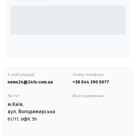
E-mail редакції
Номер телефону:
news24@24tv.com.ua
+38 044 390 5077
Ми тут:
Ми в соцмережах:
м.Київ
,
вул. Володимирська
офіс
61/11,
50