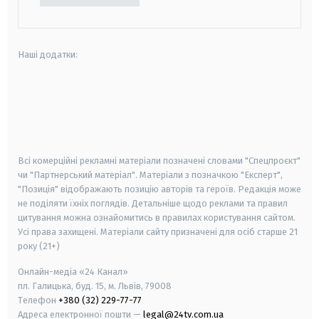
Наші додатки:
android
apple
smart tv
samsung smart tv
Всі комерційні рекламні матеріали позначені словами "Спецпроєкт"
чи "Партнерський матеріал". Матеріали з позначкою "Експерт",
"Позиція" відображають позицію авторів та героїв. Редакція може
не поділяти їхніх поглядів. Детальніше щодо реклами та правил
цитування можна ознайомитись в правилах користування сайтом.
Усі права захищені.
Матеріали сайту призначені для осіб старше
21
року (21+)
Онлайн-медіа «24 Канал»
пл. Галицька, буд. 15, м. Львів, 79008
Телефон
+380 (32) 229-77-77
Адреса електронної пошти —
legal@24tv.com.ua