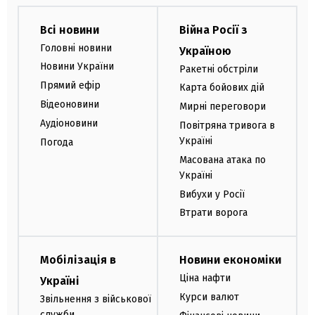
Всі новини
Війна Росії з
Головні новини
Україною
Новини України
Ракетні обстріли
Прямий ефір
Карта бойових дій
Відеоновини
Мирні переговори
Аудіоновини
Повітряна тривога в
Україні
Погода
Масована атака по
Україні
Вибухи у Росії
Втрати ворога
Мобілізація в
Новини економіки
Ціна нафти
Україні
Курси валют
Звільнення з військової
служби