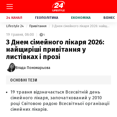
24 КАНАЛ
ГЕОПОЛІТИКА
ЕКОНОМІКА
БІЗНЕС
Lifestyle 24
Привітання
З Днем сімейного лікаря 2026: найщиріші привітання у листівках і прозі
19 травня,
06:00
4
З Днем сімейного лікаря 2026:
найщиріші привітання у
листівках і прозі
Влада Пономарьова
ОСНОВНІ ТЕЗИ
19 травня відзначається Всесвітній день
сімейного лікаря, започаткований у 2010
році Світовою радою Всесвітньої організації
сімейних лікарів.