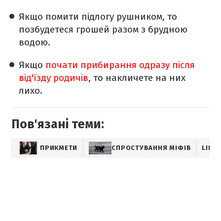
Якщо помити підлогу рушником, то
позбудетеся грошей разом з брудною
водою.
Якщо
почати прибирання одразу після
від'їзду родичів
, то накличете на них
лихо.
Пов'язані теми:
ПРИКМЕТИ
СПРОСТУВАННЯ МІФІВ
LIFE