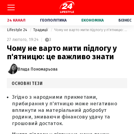
24 КАНАЛ
ГЕОПОЛІТИКА
ЕКОНОМІКА
БІЗНЕС
Lifestyle 24
Традиції
Чому не варто мити підлогу у п'ятницю: це важливо знати
27 лютого,
19:24
3
Чому не варто мити підлогу у
п'ятницю: це важливо знати
Влада Пономарьова
ОСНОВНІ ТЕЗИ
Згідно з народними прикметами,
прибирання у п'ятницю може негативно
вплинути на матеріальний добробут
родини, змиваючи фінансову удачу та
грошовий достаток.