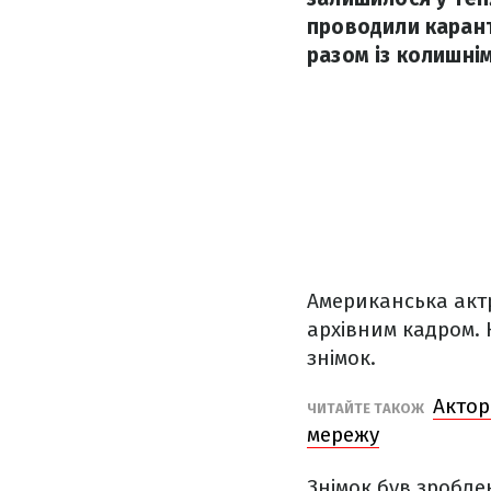
проводили карант
разом із колишнім
Американська акт
архівним кадром. Н
знімок.
Актор
ЧИТАЙТЕ ТАКОЖ
мережу
Знімок був зроблен