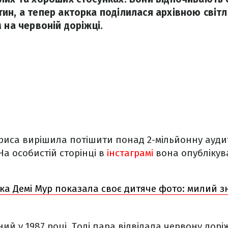
ин, а тепер акторка поділилася архівною світл
 на червоній доріжці.
риса вирішила потішити понад 2-мільйонну ауди
а особистій сторінці в
інстаграмі
вона опублікув
ка Демі Мур показала своє дитяче фото: милий з
ий у 1987 році. Тоді пара відвідала червону доріж