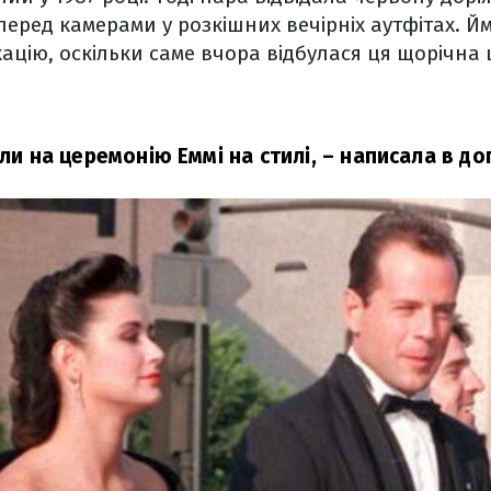
перед камерами у розкішних вечірніх аутфітах. Йм
ацію, оскільки саме вчора відбулася ця щорічна 
али на церемонію Еммі на стилі,
– написала в доп