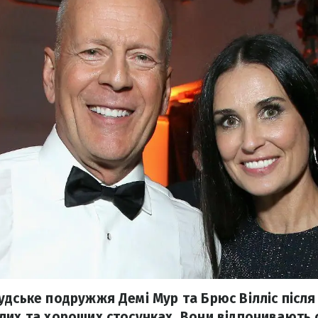
удське подружжя Демі Мур та Брюс Вілліс післ
лих та хороших стосунках. Вони відпочивають с