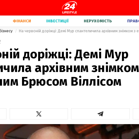
ФІНАНСИ
ІНВЕСТИЦІЇ
НЕРУХОМІСТЬ
ПРАВ
бізнесу
На червоній доріжці: Демі Мур спантеличила архівним знімком з
2
ній доріжці: Демі Мур
чила архівним знімком
ним Брюсом Віллісом