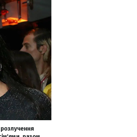
я розлучення
ім'ями, разом