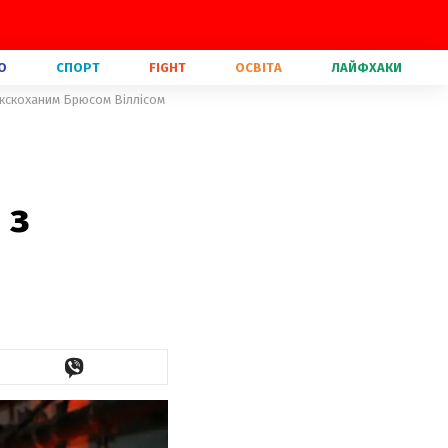
О
СПОРТ
FIGHT
ОСВІТА
ЛАЙФХАКИ
 екскоханим Брюсом Віллісом
 з