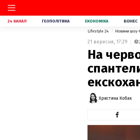
24 КАНАЛ
ГЕОПОЛІТИКА
ЕКОНОМІКА
БІЗНЕС
Lifestyle 24
Новини шоу-
21 вересня,
17:29
На черво
спантели
екскоха
Христина Кобак