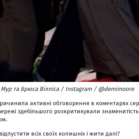
 Мур та Брюса Вілліса / Instagram / @demimoore
причинила активні обговорення в коментарях сер
мережі здебільшого розкритикували знаменитіст
ом.
відпустити всіх своїх колишніх і жити далі?