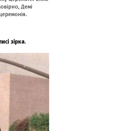
овірно, Демі
церемонія.
исі зірка.