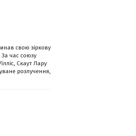
чинав свою зіркову
 За час союзу
їлліс, Скаут Лару
ікуване розлучення,