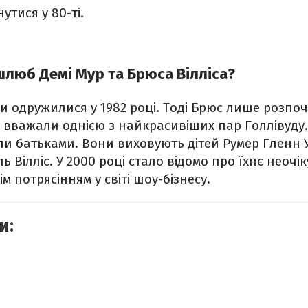
утися у 80-ті.
шлюб Демі Мур та Брюса Вілліса?
ри одружилися у 1982 році. Тоді Брюс лише розпо
 вважали однією з найкрасивіших пар Голлівуду.
али батьками. Вони виховують дітей
Румер Гленн У
ель Вілліс. У 2000 році стало відомо про їхнє неоч
 потрясінням у світі шоу-бізнесу.
и: