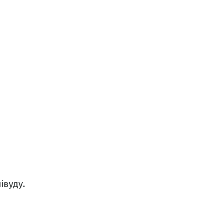
івуду.