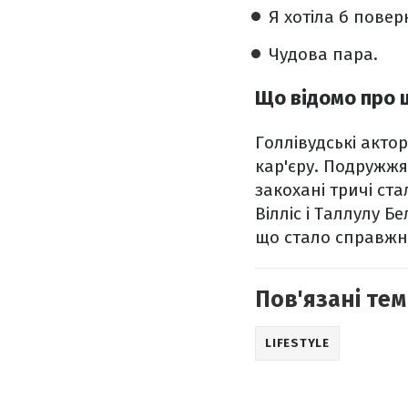
Я хотіла б поверн
Чудова пара.
Що відомо про 
Голлівудські акто
кар'єру. Подружжя
закохані тричі ст
Вілліс і Таллулу Б
що стало справжнім
Пов'язані тем
LIFESTYLE