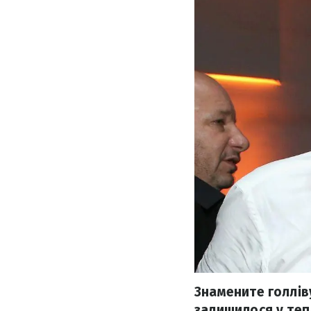
Знамените голлів
залишилося у теп