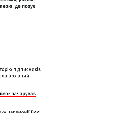
иною, де позує
торію підписників
ала архівний
німок зачарував
ку церемонії Еммі.