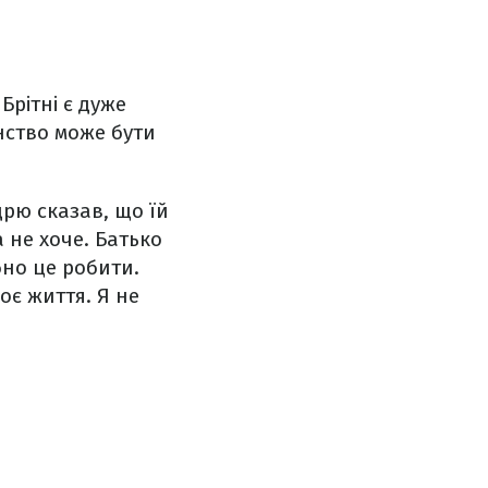
Брітні є дуже
унство може бути
рю сказав, що їй
 не хоче. Батько
бно це робити.
оє життя. Я не