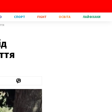
О
СПОРТ
FIGHT
ОСВІТА
ЛАЙФХАКИ
ття
ід
ття