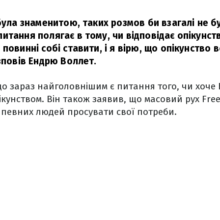
була знаменитою, таких розмов би взагалі не б
тання полягає в тому, чи відповідає опікунство
повинні собі ставити, і я вірю, що опікунство вс
повів Ендрю Воллет.
о зараз найголовнішим є питання того, чи хоче Б
кунством. Він також заявив, що масовий рух Free 
 певних людей просувати свої потреби.