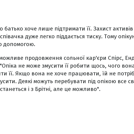
 батько хоче лише підтримати її. Захист активів 
співачка дуже легко піддається тиску. Тому опік
ю допомогою.
можливе продовження сольної кар'єри Спірс, Енд
"Опіка не може змусити її робити щось, чого вона
ти її. Якщо вона не хоче працювати, їй не потрі
мусити. Деякі можуть перебувати під опікою все св
станеться і з Брітні, але це можливо".