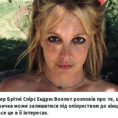
р Брітні Спірс Ендрю Воллет розповів про те,
вачка може залишитися під опікунством до кінц
се це в її інтересах.