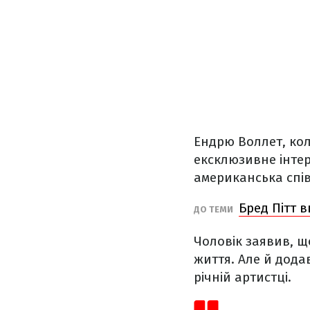
Ендрю Воллет, кол
ексклюзивне інте
американська спів
Бред Пітт 
ДО ТЕМИ
Чоловік заявив, що
життя. Але й додав
річній артистці.