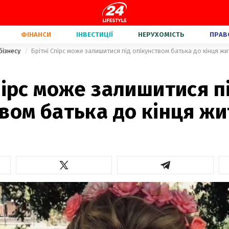
ФІНАНСИ
ІНВЕСТИЦІЇ
НЕРУХОМІСТЬ
ПРАВ
бізнесу
Брітні Спірс може залишитися під опікунством батька до кінця жи
пірс може залишитися п
вом батька до кінця жи