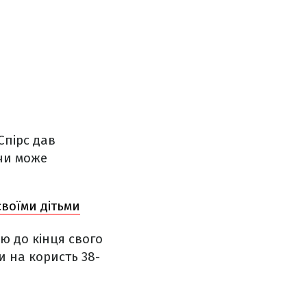
Спірс дав
 чи може
своїми дітьми
ою до кінця свого
ти на користь 38-