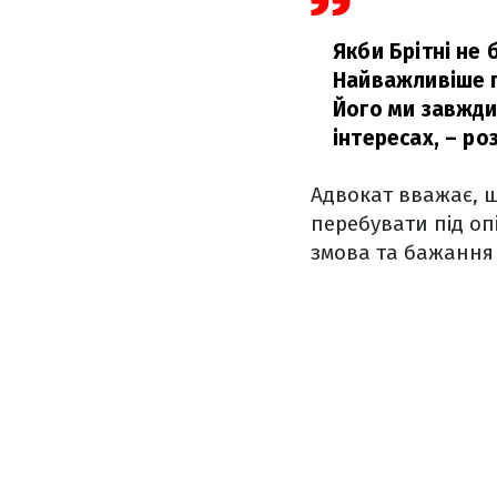
Якби Брітні не 
Найважливіше пи
Його ми завжди 
інтересах,
– роз
Адвокат вважає, щ
перебувати під опі
змова та бажання