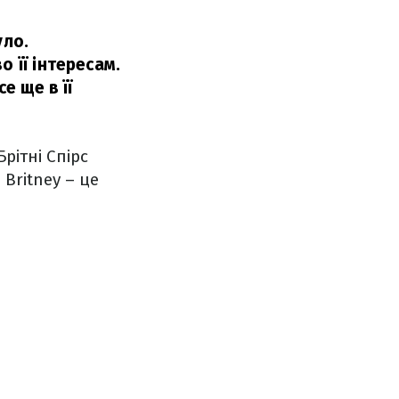
уло.
 її інтересам.
е ще в її
рітні Спірс
Britney – це