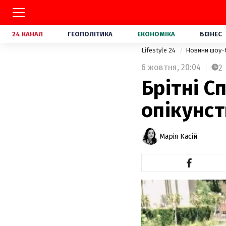
24 КАНАЛ
ГЕОПОЛІТИКА
ЕКОНОМІКА
БІЗНЕС
Lifestyle 24
Новини шоу-
6 жовтня,
20:04
2
Брітні С
опікунст
Марія Касій