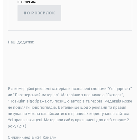
інтересам.
ДО РОЗСИЛОК
Наші додатки:
android
apple
smart tv
samsung smart tv
Всі комерційні рекламні матеріали позначені словами "Спецпроєкт"
чи "Партнерський матеріал". Матеріали з позначкою "Експерт",
"Позиція" відображають позицію авторів та героїв. Редакція може
не поділяти їхніх поглядів. Детальніше щодо реклами та правил
цитування можна ознайомитись в правилах користування сайтом.
Усі права захищені.
Матеріали сайту призначені для осіб старше
21
року (21+)
Онлайн-медіа «24 Канал»