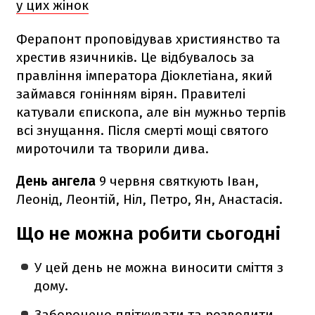
у цих жінок
Ферапонт проповідував християнство та
хрестив язичників. Це відбувалось за
правління імператора Діоклетіана, який
займався гонінням вірян. Правителі
катували єпископа, але він мужньо терпів
всі знущання. Після смерті мощі святого
мироточили та творили дива.
День ангела
9 червня святкують Іван,
Леонід, Леонтій, Ніл, Петро, Ян, Анастасія.
Що не можна робити сьогодні
У цей день не можна виносити сміття з
дому.
Заборонено пліткувати та розводити