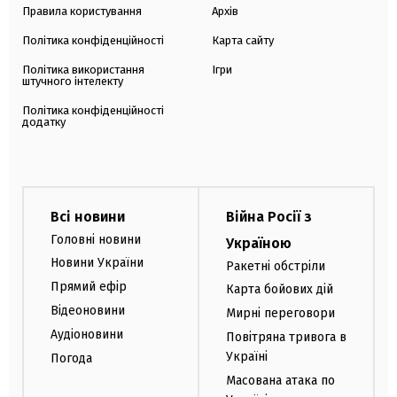
Правила користування
Архів
Політика конфіденційності
Карта сайту
Політика використання
Ігри
штучного інтелекту
Політика конфіденційності
додатку
Всі новини
Війна Росії з
Головні новини
Україною
Новини України
Ракетні обстріли
Прямий ефір
Карта бойових дій
Відеоновини
Мирні переговори
Аудіоновини
Повітряна тривога в
Україні
Погода
Масована атака по