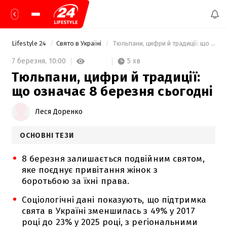
Lifestyle 24
Свято в Україні
 Тюльпани, цифри й традиції: що означає 8 березня сьогодні 
5 хв
7 березня,
10:00
Тюльпани, цифри й традиції:
що означає 8 березня сьогодні
Леся Доренко
ОСНОВНІ ТЕЗИ
8 березня залишається подвійним святом,
яке поєднує привітання жінок з
боротьбою за їхні права.
Соціологічні дані показують, що підтримка
свята в Україні зменшилась з 49% у 2017
році до 23% у 2025 році, з регіональними