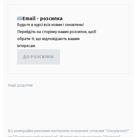
Email - розсилка
Будьте в курсі всіх новин і оновлень!
Перейдіть на сторінку наших розсилок, щоб
обрати ті, що відповідають вашим
інтересам.
ДО РОЗСИЛОК
Наші додатки:
android
apple
smart tv
samsung smart tv
Всі комерційні рекламні матеріали позначені словами "Спецпроєкт"
чи "Партнерський матеріал". Матеріали з позначкою "Експерт",