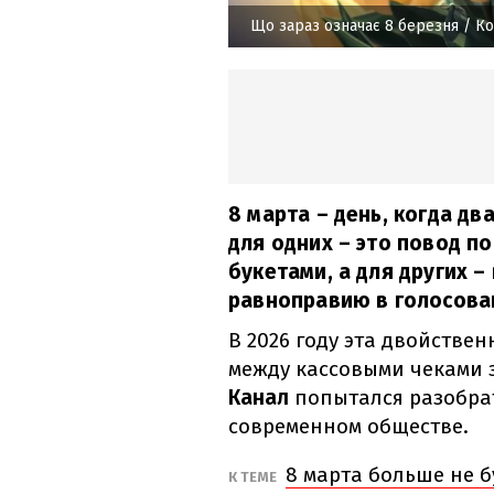
Що зараз означає 8 березня
/ Ко
8 марта – день, когда дв
для одних – это повод п
букетами, а для других –
равноправию в голосован
В 2026 году эта двойстве
между кассовыми чеками 
Канал
попытался разобрат
современном обществе.
8 марта больше не б
К ТЕМЕ