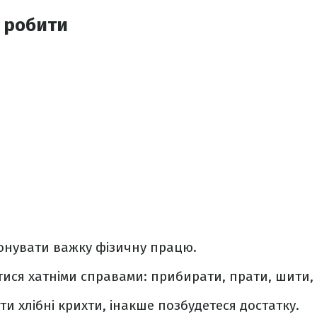
 робити
онувати важку фізичну працю.
ися хатніми справами: прибирати, прати, шити,
и хлібні крихти, інакше позбудетеся достатку.