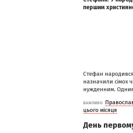
першим християнс
Стефан народився 
назначили сімох ч
нужденним. Одним
Православ
ВАЖЛИВО
цього місяця
День первом