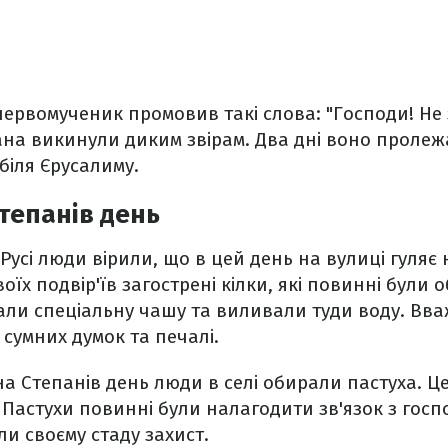
 первомученик промовив такі слова: "Господи! Не 
фана викинули диким звірам. Два дні воно пролежа
біля Єрусалиму.
Степанів день
 Русі люди вірили, що в цей день на вулиці гуляє
оїх подвір'їв загострені кілки, які повинні були 
али спеціальну чашу та виливали туди воду. Вва
сумних думок та печалі.
 на Степанів день люди в селі обирали пастуха. 
 Пастухи повинні були налагодити зв'язок з госпо
и своєму стаду захист.