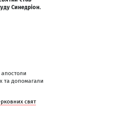
уду Синедріон.
, апостоли
их та допомагали
ерковних свят