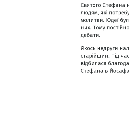
Святого Стефана 
людям, які потреб
молитви. Юдеї бул
них. Тому постій
дебати.
Якось недруги на
старійшин. Під ча
відбилася благода
Стефана в Йосафа