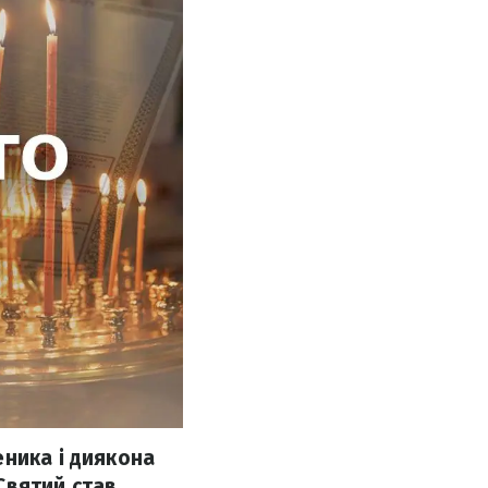
еника і диякона
Святий став