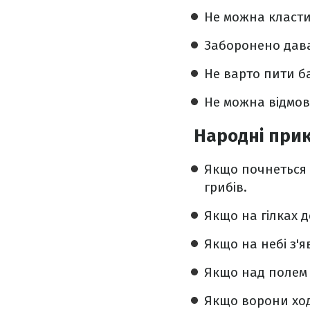
Не можна класти
Заборонено дава
Не варто пити б
Не можна відмов
Народні при
Якщо почнеться с
грибів.
Якщо на гілках д
Якщо на небі з'я
Якщо над полем 
Якщо ворони ход