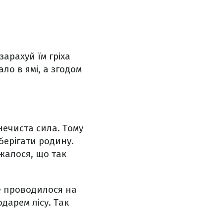
зарахуй їм гріха
ло в ямі, а згодом
 нечиста сила. Тому
оберігати родину.
жалося, що так
Це проводилося на
дарем лісу. Так