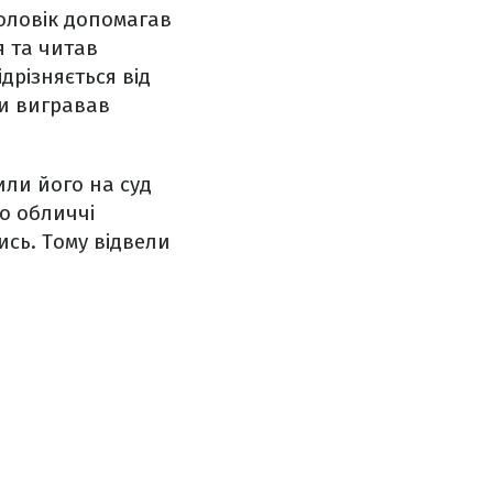
оловік допомагав
я та читав
дрізняється від
и вигравав
ли його на суд
го обличчі
сь. Тому відвели