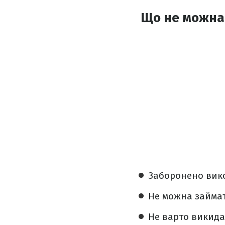
Що не можна
Заборонено вик
Не можна займат
Не варто викидат