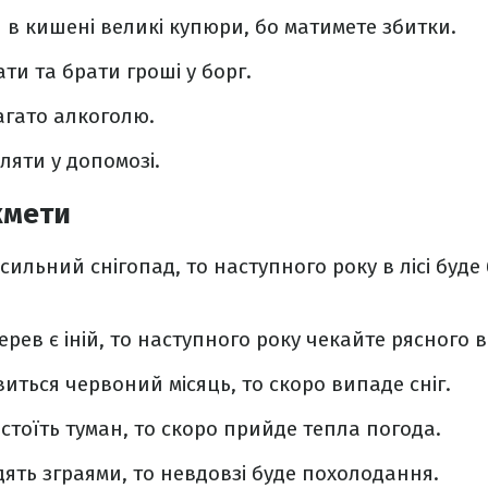
 в кишені великі купюри, бо матимете збитки.
ти та брати гроші у борг.
агато алкоголю.
ляти у допомозі.
кмети
ильний снігопад, то наступного року в лісі буде 
ерев є іній, то наступного року чекайте рясного
виться червоний місяць, то скоро випаде сніг.
стоїть туман, то скоро прийде тепла погода.
ять зграями, то невдовзі буде похолодання.