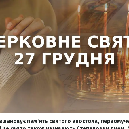
 вшановує пам'ять святого апостола, первомуч
і це свято також називають Степановим днем. 