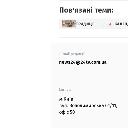
Повʼязані теми:
ТРАДИЦІЇ
КАЛЕН
E-mail редакції
news24@24tv.com.ua
Ми тут:
м.Київ
,
вул. Володимирська
61/11,
офіс
50