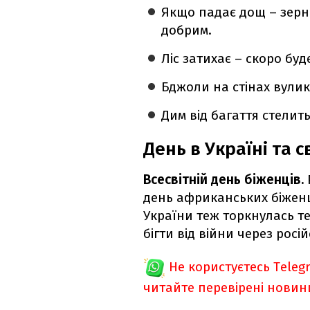
Якщо падає дощ – зерн
добрим.
Ліс затихає – скоро буд
Бджоли на стінах вулик
Дим від багаття стелить
День в Україні та св
Всесвітній день біженців.
день африканських біженц
України теж торкнулась т
бігти від війни через росі
Не користуєтесь Teleg
читайте перевірені новин