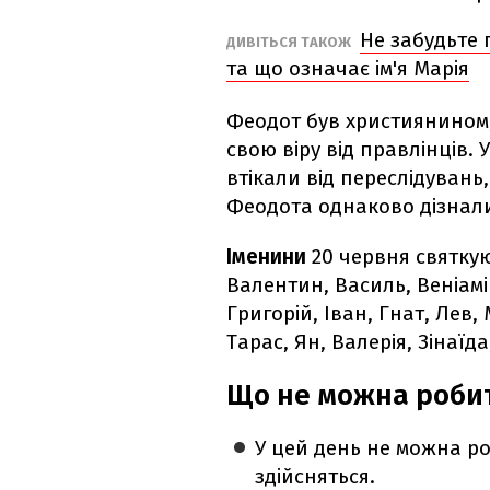
Не забудьте 
ДИВІТЬСЯ ТАКОЖ
та що означає ім'я Марія
Феодот був християнином
свою віру від правлінців. 
втікали від переслідувань
Феодота однаково дізнали
Іменини
20 червня святку
Валентин, Василь, Веніамі
Григорій, Іван, Гнат, Лев
Тарас, Ян, Валерія, Зінаїд
Що не можна робит
У цей день не можна ро
здійсняться.