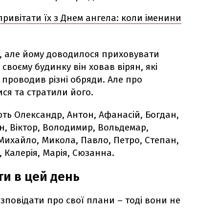
привітати їх з Днем ангела: коли іменини
, але йому доводилося приховувати
У своєму будинку він ховав вірян, які
, проводив різні обряди. Але про
ся та стратили його.
ють Олександр, Антон, Афанасій, Богдан,
н, Віктор, Володимир, Вольдемар,
, Михайло, Микола, Павло, Петро, Степан,
а, Калерія, Марія, Сюзанна.
и в цей день
зповідати про свої плани – тоді вони не