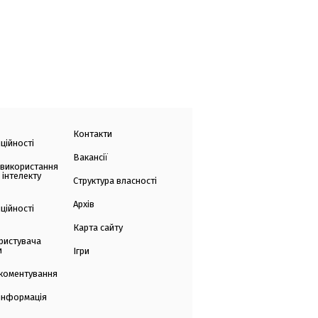
Контакти
ційності
Вакансії
 використання
 інтелекту
Структура власності
Архів
ційності
Карта сайту
ристувача
и
Ігри
коментування
 інформація