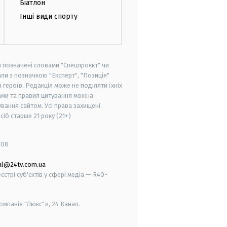
Біатлон
Інші види спорту
и позначені словами "Спецпроєкт" чи
ли з позначкою "Експерт", "Позиція"
героїв. Редакція може не поділяти їхніх
ами та правил цитування можна
вання сайтом. Усі права захищені.
осіб старше
21 року (21+)
008
al@24tv.com.ua
стрі суб'єктів у сфері медіа — R40-
мпанія "Люкс"», 24 Канал.