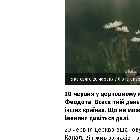
Яке свято 20 червня
/ Фото Unsp
20 червня у церковному к
Феодота. Всесвітній день
інших країнах. Що не мо
іменини дивіться далі.
20 червня церква вшанову
Канал
. Він жив за часів п