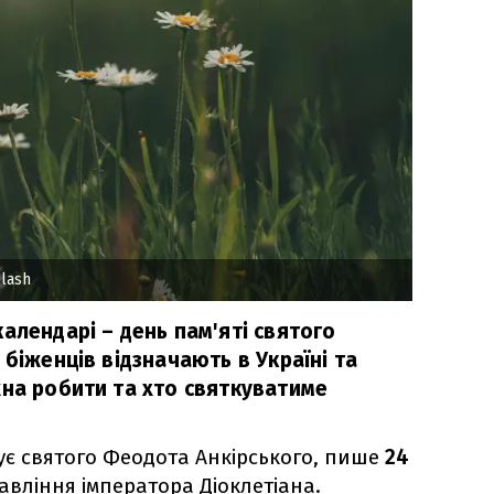
lash
алендарі – день пам'яті святого
 біженців відзначають в Україні та
жна робити та хто святкуватиме
є святого Феодота Анкірського, пише
24
равління імператора Діоклетіана.