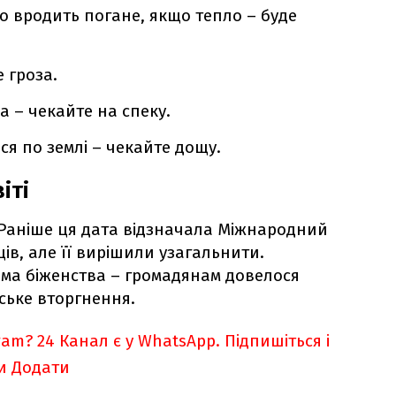
о вродить погане, якщо тепло – буде
е гроза.
а – чекайте на спеку.
ся по землі – чекайте дощу.
іті
Раніше ця дата відзначала Міжнародний
ів, але її вирішили узагальнити.
ема біженства – громадянам довелося
йське вторгнення.
ram?
24 Канал є у WhatsApp. Підпишіться і
и
Додати