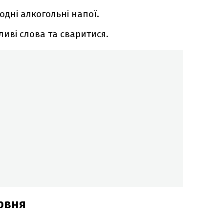
дні алкогольні напої.
иві слова та сваритися.
рвня