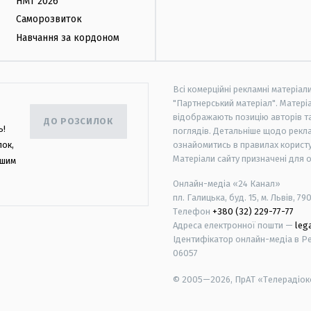
НМТ 2026
Саморозвиток
Навчання за кордоном
Всі комерційні рекламні матеріал
"Партнерський матеріал". Матеріа
відображають позицію авторів та 
ДО РОЗСИЛОК
ь!
поглядів. Детальніше щодо рекл
лок,
ознайомитись в правилах користу
Матеріали сайту призначені для 
ашим
Онлайн-медіа «24 Канал»
пл. Галицька, буд. 15, м. Львів, 79
Телефон
+380 (32) 229-77-77
Адреса електронної пошти —
leg
Ідентифікатор онлайн-медіа в Реє
06057
© 2005—2026,
ПрАТ «Телерадіоко