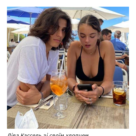
Діва Кассель зі своїм хлопцем