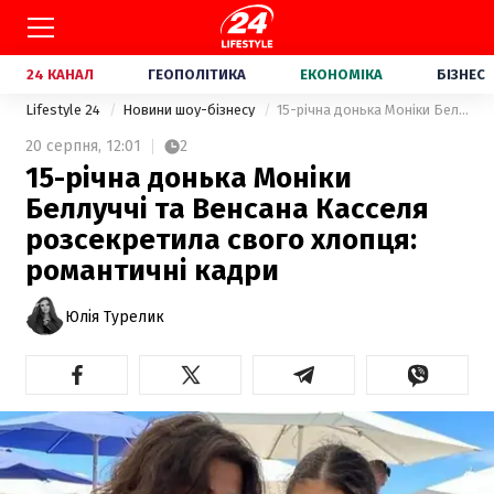
24 КАНАЛ
ГЕОПОЛІТИКА
ЕКОНОМІКА
БІЗНЕС
Lifestyle 24
Новини шоу-бізнесу
15-річна донька Моніки Беллуччі та Венсана Касселя розсекретила свого хлопця: романтичні кадри
20 серпня,
12:01
2
15-річна донька Моніки
Беллуччі та Венсана Касселя
розсекретила свого хлопця:
романтичні кадри
Юлія Турелик