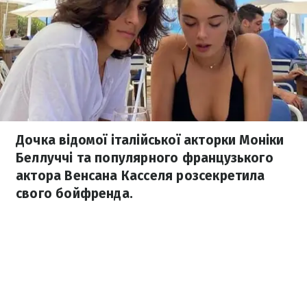
Дочка відомої італійської акторки Моніки
Беллуччі та популярного французького
актора Венсана Касселя розсекретила
свого бойфренда.