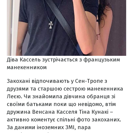
Діва Кассель зустрічається з французьким
манекенником
Закохані відпочивають у Сен-Тропе з
друзями та старшою сестрою манекенника
Леєю. Чи знайомила дівчина обранця зі
своїми батьками поки що невідомо, втім
дружина Венсана Касселя Тіна Кунакі –
активно коментує спільні фото закоханих.
За даними іноземних ЗМІ, пара